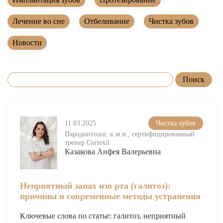
Лечение зубов за один день
Лечение пульпита и периодонтита
Лечение во сне
Отбеливание
Чистка зубов
Лечение пародонтита
Новости
Наращивание зуба
ИСПРАВЛЕНИЕ ПРИКУСА
Металлические брекеты
Установка брекетов
11.03.2025
Чистка зубов
Элайнеры
Пародонтолог, к.м.н., сертифицированный
тренер Cortexil
Казакова Анфея Валерьевна
Элайнеры ClearCorrect
Трейнеры и пластинки
Неприятный запах изо рта (галитоз):
Ретейнеры
причины и современные методы устранения
Самолигирующие брекеты
Ключевые слова по статье: галитоз, неприятный