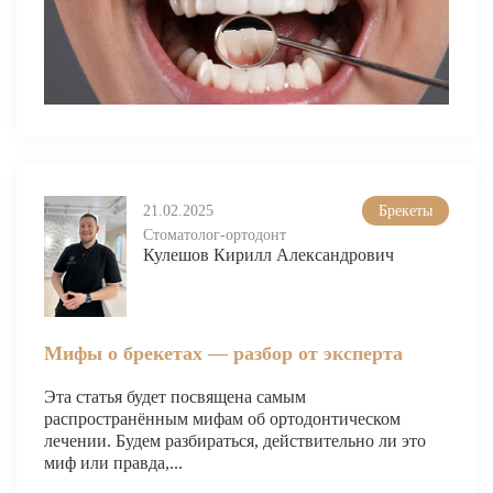
О КЛИНИКЕ
ТОВАРЫ
КОНТАКТЫ
ОТЗЫВЫ
СТАТЬИ
21.02.2025
Брекеты
ВАКАНСИИ
Стоматолог-ортодонт
Кулешов Кирилл Александрович
АКЦИИ
ФОТОГАЛЕРЕЯ
ОФИЦИАЛЬНАЯ ИНФОРМАЦИЯ
Мифы о брекетах — разбор от эксперта
ОБОРУДОВАНИЕ
Эта статья будет посвящена самым
распространённым мифам об ортодонтическом
лечении. Будем разбираться, действительно ли это
миф или правда,...