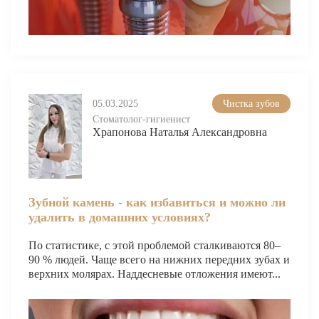
ВИНИРЫ
ПРОТЕЗИРОВАНИЕ
Протезирование на имплантах
Функциональная диагностика
05.03.2025
Чистка зубов
Стоматолог-гигиенист
Металлокерамические коронки
Храпонова Наталья Александровна
Безметалловая керамика
Вкладки
Зубной камень - как избавиться и можно ли
Протезирование All-on-4
удалить в домашних условиях?
Съемные зубные протезы
По статистике, с этой проблемой сталкиваются 80–
Бюгельные протезы
90 % людей. Чаще всего на нижних передних зубах и
верхних молярах. Наддесневые отложения имеют...
Мостовидные протезы
УДАЛЕНИЕ ЗУБОВ