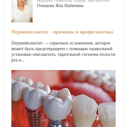
Ведущий стоматолог-хирург, имплантолог
Геюшова Яна Набиевна
Имплантация одного зуба
Коронка на имплант
Периимплантит - причины и профилактика
Имплантация «Всё на 4х»
Периимплантит — серьезное осложнение, которое
Имплантация «Всё на 6-ти»
может быть предотвращено с помощью правильной
Удаление импланта зуба
установки имплантата, тщательной гигиены полости
рта и...
Коронка на имплант
ЧИСТКА ЗУБОВ
Восстановление и реставрация зубов
Реставрация зубов
Отбеливание зубов
Эстетическая стоматология