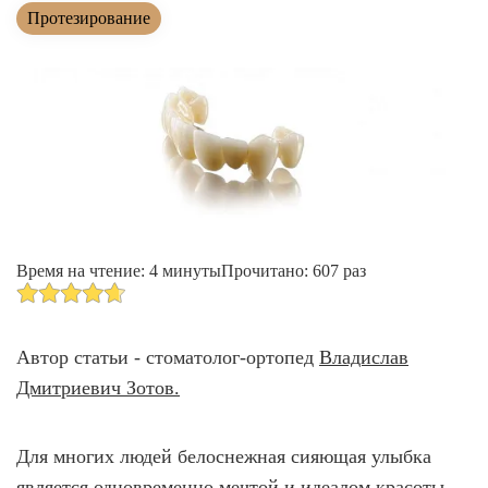
Лечение зубов за один день
Протезирование
Лечение пульпита и периодонтита
Лечение пародонтита
Наращивание зуба
ИСПРАВЛЕНИЕ ПРИКУСА
Металлические брекеты
Установка брекетов
Время на чтение: 4 минуты
Прочитано: 607 раз
Элайнеры
Элайнеры ClearCorrect
Автор статьи - стоматолог-ортопед
Владислав
Трейнеры и пластинки
Дмитриевич Зотов.
Ретейнеры
Для многих людей белоснежная сияющая улыбка
Самолигирующие брекеты
является одновременно мечтой и идеалом красоты.