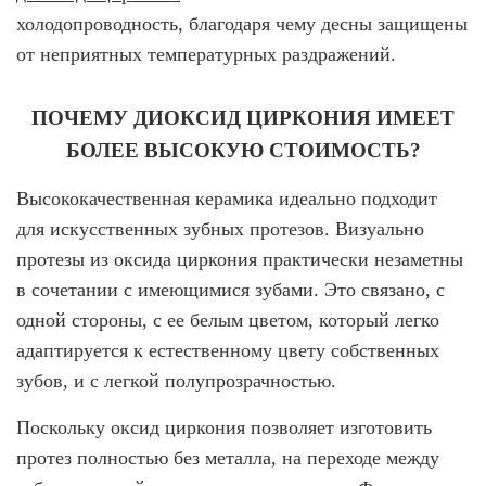
ВИНИРЫ
холодопроводность, благодаря чему десны защищены
от неприятных температурных раздражений.
ПРОТЕЗИРОВАНИЕ
Протезирование на имплантах
ПОЧЕМУ ДИОКСИД ЦИРКОНИЯ ИМЕЕТ
Функциональная диагностика
БОЛЕЕ ВЫСОКУЮ СТОИМОСТЬ?
Металлокерамические коронки
Высококачественная керамика идеально подходит
Безметалловая керамика
для искусственных зубных протезов. Визуально
протезы из оксида циркония практически незаметны
Вкладки
в сочетании с имеющимися зубами. Это связано, с
Протезирование All-on-4
одной стороны, с ее белым цветом, который легко
адаптируется к естественному цвету собственных
Съемные зубные протезы
зубов, и с легкой полупрозрачностью.
Бюгельные протезы
Поскольку оксид циркония позволяет изготовить
Мостовидные протезы
протез полностью без металла, на переходе между
УДАЛЕНИЕ ЗУБОВ