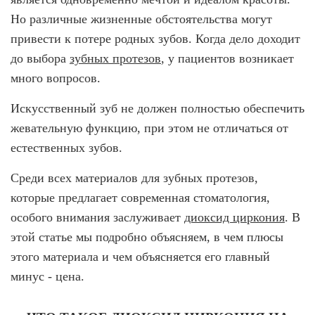
Брекеты на нижнюю челюсть
Но различные жизненные обстоятельства могут
Ортодонтия
привести к потере родных зубов. Когда дело доходит
до выбора
зубных протезов
, у пациентов возникает
ЛЕЧЕНИЕ ДЕСЕН, ПАРАДОНТИТА
много вопросов.
ЛЕЧЕНИЕ ЗУБОВ ПОД НАРКОЗОМ
Искусственный зуб не должен полностью обеспечить
жевательную функцию, при этом не отличаться от
ИМПЛАНТАЦИЯ ЗУБОВ
естественных зубов.
Одномоментная имплантация
Среди всех материалов для зубных протезов,
Синус-лифтинг и костная пластика
которые предлагает современная стоматология,
Наращивание кости для имплантации
особого внимания заслуживает
диоксид циркония
. В
Имплантация верхней челюсти
этой статье мы подробно объясняем, в чем плюсы
этого материала и чем объясняется его главный
Имплантационные системы Anthogyr
минус - цена.
Импланты Dentium
Импланты Straumann