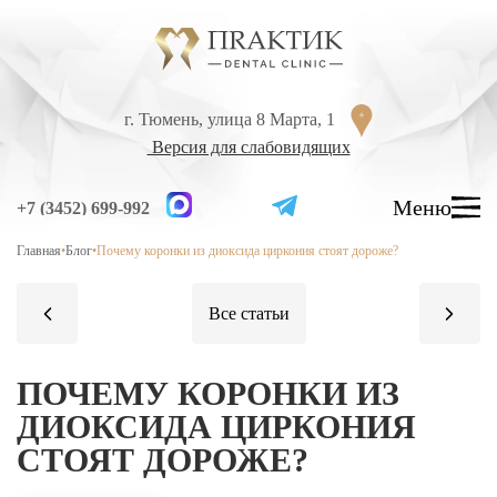
Перейти к содержанию
г. Тюмень, улица 8 Марта, 1
г. Тюмень, улица 8 Марта, 1
Версия для слабовидящих
Версия для слабовидящих
Меню
Меню
+7 (3452) 699-992
+7 (3452) 699-992
Главная
•
Блог
•
Почему коронки из диоксида циркония стоят дороже?
УСЛУГИ
ЦЕНЫ
ВРАЧИ
ЛЕЧЕНИЕ ЗУБОВ
ПОЧЕМУ КОРОНКИ ИЗ
Лечение кариеса
ДИОКСИДА ЦИРКОНИЯ
СТОЯТ ДОРОЖЕ?
Лечение высокой чувствительности зубов