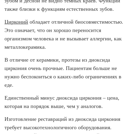
зубом и десной не видно темных краев. Функции
также близки к функциям естественных зубов.
О КЛИНИКЕ
ТОВАРЫ
Цирконий
обладает отличной биосовместимостью.
Это означает, что он хорошо переносится
КОНТАКТЫ
организмом человека и не вызывает аллергии, как
ОТЗЫВЫ
металлокерамика.
СТАТЬИ
В отличие от керамики, протезы из диоксида
ВАКАНСИИ
циркония очень прочные. Пациентам больше не
АКЦИИ
нужно беспокоиться о каких-либо ограничениях в
ФОТОГАЛЕРЕЯ
еде.
ОФИЦИАЛЬНАЯ ИНФОРМАЦИЯ
Единственный минус диоксида циркония – цена,
ОБОРУДОВАНИЕ
которая на порядок выше, чем у аналогов.
Изготовление реставраций из диоксида циркония
требует высокотехнологичного оборудования.