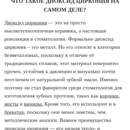
ЧТО ТАКОЕ ДИОКСИД ЦИРКОНИЯ НА
САМОМ ДЕЛЕ?
Имплантация одного зуба
Диоксид циркония
— это не просто
Коронка на имплант
высокотехнологичная керамика, а настоящая
Имплантация «Всё на 4х»
революция в стоматологии. Формально диоксид
Имплантация «Всё на 6-ти»
циркония – это металл. Но его относят к категории
безметалловых, поскольку в отличие от
Удаление импланта зуба
традиционных сплавов, этот материал невероятно
Коронка на имплант
прочен, устойчив к давлению и визуально почти
ЧИСТКА ЗУБОВ
неотличим от натуральной зубной эмали. Именно
поэтому он стал фаворитом среди стоматологов для
Восстановление и реставрация зубов
изготовления зубных протезов, таких как
коронки
,
Реставрация зубов
мосты
и
виниры.
Кроме того, его используют и в
Отбеливание зубов
брекетах
, поскольку они менее заметны, чем
металлические аналоги. Важное преимущество
Эстетическая стоматология
диоксида циркония
— его низкая тепло- и