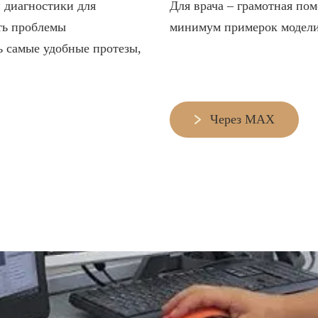
 диагностики для
Для врача – грамотная по
РАДОНТИТА
Отбеливание зубов
ть проблемы
минимум примерок модели
Эстетическая стоматология
ь самые удобные протезы,
Д НАРКОЗОМ
ВИНИРЫ
Через MAX
КОНТАКТЫ
СТАТЬИ
ОТЗЫВЫ
ВАКАНС
АКЦИИ