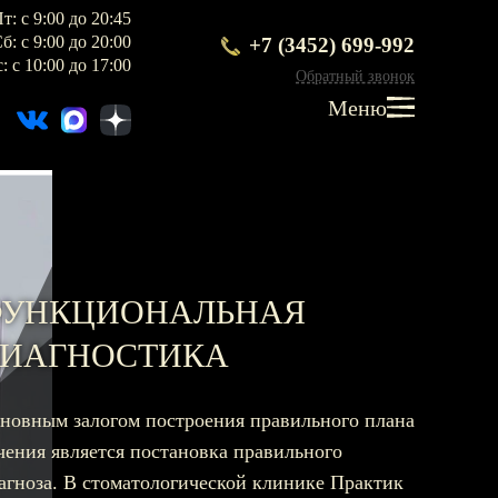
т: с 9:00 до 20:45
т: с 9:00 до 20:45
+7 (3452) 699-992
б: с 9:00 до 20:00
+7 (3452) 699-992
б: с 9:00 до 20:00
: с 10:00 до 17:00
Обратный звонок
Обратный звонок
: с 10:00 до 17:00
Меню
Меню
ПРОТЕЗИРОВАНИЕ
Протезирование на имплантах
ФУНКЦИОНАЛЬНАЯ
Функциональная диагностика
ИАГНОСТИКА
Металлокерамические коронки
Безметалловая керамика
новным залогом построения правильного плана
Вкладки
чения является постановка правильного
агноза. В стоматологической клинике Практик
Протезирование All-on-4