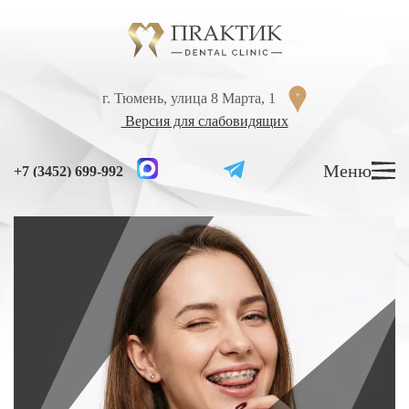
Перейти к содержанию
г. Тюмень, улица 8 Марта, 1
г. Тюмень, улица 8 Марта, 1
Версия для слабовидящих
Версия для слабовидящих
Меню
Меню
+7 (3452) 699-992
+7 (3452) 699-992
УСЛУГИ
ЦЕНЫ
ВРАЧИ
ЛЕЧЕНИЕ ЗУБОВ
Лечение кариеса
Лечение высокой чувствительности зубов