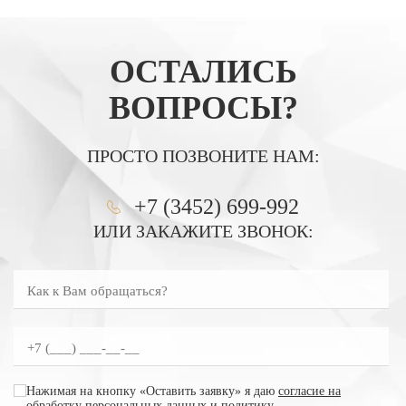
ОСТАЛИСЬ
ВОПРОСЫ?
ПРОСТО ПОЗВОНИТЕ НАМ:
+7 (3452) 699-992
ИЛИ ЗАКАЖИТЕ ЗВОНОК:
Как к Вам обращаться?
Введите номер телефона
согласие на обработку персональных данных
Нажимая на кнопку «Оставить заявку» я даю
согласие на
обработку персональных данных
и
политику