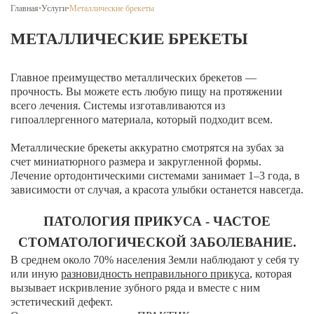
Брекеты на нижнюю челюсть
Главная
•
Услуги
•
Металлические брекеты
Ортодонтия
МЕТАЛЛИЧЕСКИЕ БРЕКЕТЫ
ЛЕЧЕНИЕ ДЕСЕН, ПАРАДОНТИТА
Главное преимущество металлических брекетов —
прочность. Вы можете есть любую пищу на протяжении
ЛЕЧЕНИЕ ЗУБОВ ПОД НАРКОЗОМ
всего лечения. Системы изготавливаются из
гипоаллергенного материала, который подходит всем.
ИМПЛАНТАЦИЯ ЗУБОВ
Металлические брекеты аккуратно смотрятся на зубах за
Одномоментная имплантация
счет миниатюрного размера и закругленной формы.
Лечение ортодонтическими системами занимает 1–3 года, в
Синус-лифтинг и костная пластика
зависимости от случая, а красота улыбки останется навсегда.
Наращивание кости для имплантации
ПАТОЛОГИЯ ПРИКУСА - ЧАСТОЕ
Имплантация верхней челюсти
СТОМАТОЛОГИЧЕСКОЙ ЗАБОЛЕВАНИЕ.
В среднем около 70% населения Земли наблюдают у себя ту
Имплантационные системы Anthogyr
или иную
разновидность неправильного прикуса
, которая
Импланты Dentium
вызывает искривление зубного ряда и вместе с ним
эстетический дефект.
Импланты Straumann