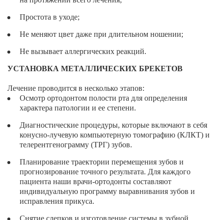
ВИНИРЫ
Простота в уходе;
ПРОТЕЗИРОВАНИЕ
Не меняют цвет даже при длительном ношении;
Протезирование на имплантах
Не вызывает аллергических реакций.
Функциональная диагностика
УСТАНОВКА МЕТАЛЛИЧЕСКИХ БРЕКЕТОВ
Металлокерамические коронки
Лечение проводится в несколько этапов:
Осмотр ортодонтом полости рта для определения
Безметалловая керамика
характера патологии и ее степени.
Вкладки
Диагностические процедуры, которые включают в себя
конусно-лучевую компьютерную томографию (КЛКТ) и
Протезирование All-on-4
телерентгенограмму (ТРГ) зубов.
Съемные зубные протезы
Планирование траектории перемещения зубов и
прогнозирование точного результата. Для каждого
Бюгельные протезы
пациента наши врачи-ортодонты составляют
индивидуальную программу выравнивания зубов и
Мостовидные протезы
исправления прикуса.
УДАЛЕНИЕ ЗУБОВ
Снятие слепков и изготовление системы в зубной