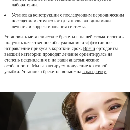
лаборатории.
О КЛИНИКЕ
Установка конструкции с последующим периодическим
ТОВАРЫ
посещением стоматолога для проверки динамики
лечения и корректирования системы.
КОНТАКТЫ
Установить металлические брекеты в нашей стоматологии -
ОТЗЫВЫ
получить качественное обслуживание и эффективное
исправление прикуса в короткий срок.
Врачи
ортодонты
СТАТЬИ
высшей категории проводят лечение ориентируясь на
ВАКАНСИИ
степень искривления и на ваши анатомические
особенности. Мы гарантируем получение красивой
АКЦИИ
улыбки. Установка брекетов возможна
в рассрочку.
ФОТОГАЛЕРЕЯ
ОФИЦИАЛЬНАЯ ИНФОРМАЦИЯ
ОБОРУДОВАНИЕ