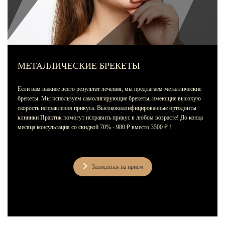
Лечение зубов за один день
Лечение пульпита и периодонтита
Лечение пародонтита
Наращивание зуба
МЕТАЛЛИЧЕСКИЕ БРЕКЕТЫ
ИСПРАВЛЕНИЕ ПРИКУСА
Если вам важнее всего результат лечения, мы предлагаем металлические
Металлические брекеты
брекеты. Мы используем самолигирующие брекеты, имеющие высокую
скорость исправления прикуса. Высококвалифицированные ортодонты
Установка брекетов
клиники Практик помогут исправить прикус в любом возрасте! До конца
месяца консультация со скидкой 70% - 980 ₽ вместо 3500 ₽ !
Элайнеры
Элайнеры ClearCorrect
Записаться на прием
Трейнеры и пластинки
Ретейнеры
Самолигирующие брекеты