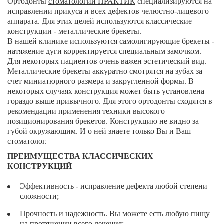
Ортодонты
стоматологии ПРАКТИК
специализируются на
исправлении прикуса и всех дефектов челюстно-лицевого
Имплантация одного зуба
аппарата. Для этих целей используются классические
конструкции - металлические брекеты.
Коронка на имплант
В нашей клинике используются самолигирующие брекеты -
натяжение дуги корректируется специальным замочком.
Имплантация «Всё на 4х»
Для некоторых пациентов очень важен эстетический вид.
Металлические брекеты аккуратно смотрятся на зубах за
Имплантация «Всё на 6-ти»
счет миниатюрного размера и закругленной формы. В
некоторых случаях конструкция может быть установлена
Удаление импланта зуба
гораздо выше привычного. Для этого ортодонты сходятся в
рекомендации применения техники высокого
Коронка на имплант
позиционирования брекетов. Конструкцию не видно за
губой окружающим. И о ней знаете только Вы и Ваш
ЧИСТКА ЗУБОВ
стоматолог.
Восстановление и реставрация зубов
ПРЕИМУЩЕСТВА КЛАССИЧЕСКИХ
КОНСТРУКЦИЙ
Реставрация зубов
Эффективность - исправление дефекта любой степени
Отбеливание зубов
сложности;
Эстетическая стоматология
Прочность и надежность. Вы можете есть любую пищу
на протяжении всего лечения;