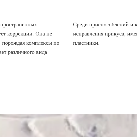
РАДОНТИТА
Отбеливание зубов
Эстетическая стоматология
спространенных
Среди приспособлений и к
Д НАРКОЗОМ
ует коррекции. Она не
исправления прикуса, им
ВИНИРЫ
, порождая комплексы по
пластинки.
ает различного вида
КОНТАКТЫ
СТАТЬИ
ОТЗЫВЫ
ВАКАНС
АКЦИИ