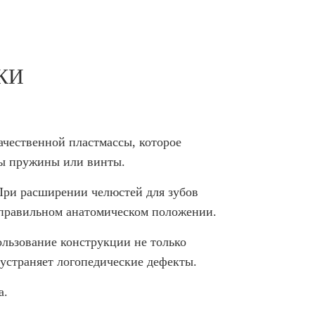
КИ
ачественной пластмассы, которое
ны пружины или винты.
 При расширении челюстей для зубов
в правильном анатомическом положении.
ользование конструкции не только
устраняет логопедические дефекты.
а.