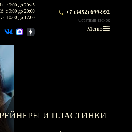
т: с 9:00 до 20:45
т: с 9:00 до 20:45
+7 (3452) 699-992
б: с 9:00 до 20:00
+7 (3452) 699-992
б: с 9:00 до 20:00
: с 10:00 до 17:00
Обратный звонок
Обратный звонок
: с 10:00 до 17:00
Меню
Меню
ПРОТЕЗИРОВАНИЕ
Протезирование на имплантах
Функциональная диагностика
Металлокерамические коронки
Безметалловая керамика
РЕЙНЕРЫ И ПЛАСТИНКИ
Вкладки
Протезирование All-on-4