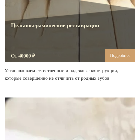
ВИНИРЫ
ПРОТЕЗИРОВАНИЕ
Цельнокерамические реставрации
Протезирование на имплантах
Функциональная диагностика
Металлокерамические коронки
От 40000 ₽
Подробнее
Безметалловая керамика
Устанавливаем естественные и надежные конструкции,
Вкладки
которые совершенно не отличить от родных зубов.
Протезирование All-on-4
Съемные зубные протезы
Бюгельные протезы
Мостовидные протезы
УДАЛЕНИЕ ЗУБОВ