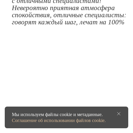
с отличными специалистами!
Невероятно приятная атмосфера
спокойствия, отличные специалисты:
говорят каждый шаг, лечат на 100%
Мы используем файлы cookie и метаданные.
Соглашение об использовании файлов cookie.
Получить скидку 50%!