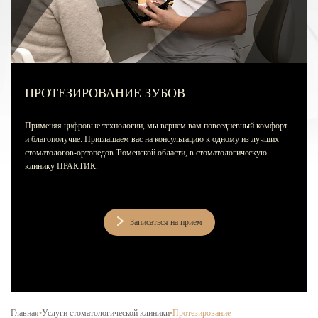
Лечение зубов за один день
Лечение пульпита и периодонтита
Лечение пародонтита
Наращивание зуба
ПРОТЕЗИРОВАНИЕ ЗУБОВ
ИСПРАВЛЕНИЕ ПРИКУСА
Применяя цифровые технологии, мы вернем вам повседневный комфорт
Металлические брекеты
и благополучие. Приглашаем вас на консультацию к одному из лучших
стоматологов-ортопедов Тюменской области, в стоматологическую
Установка брекетов
клинику ПРАКТИК.
Элайнеры
Элайнеры ClearCorrect
Записаться на прием
Трейнеры и пластинки
Ретейнеры
Самолигирующие брекеты
Главная
•
Услуги стоматологической клиники
•
Протезирование