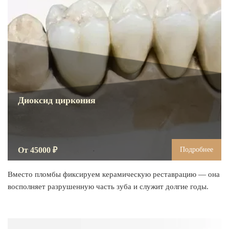
О КЛИНИКЕ
ТОВАРЫ
КОНТАКТЫ
ОТЗЫВЫ
СТАТЬИ
Диоксид циркония
ВАКАНСИИ
АКЦИИ
ФОТОГАЛЕРЕЯ
От 45000 ₽
Подробнее
ОФИЦИАЛЬНАЯ ИНФОРМАЦИЯ
Вместо пломбы фиксируем керамическую реставрацию — она
ОБОРУДОВАНИЕ
восполняет разрушенную часть зуба и служит долгие годы.