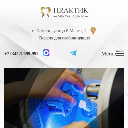
Перейти к содержанию
г. Тюмень, улица 8 Марта, 1
г. Тюмень, улица 8 Марта, 1
Версия для слабовидящих
Версия для слабовидящих
Меню
Меню
+7 (3452) 699-992
+7 (3452) 699-992
УСЛУГИ
ЦЕНЫ
ВРАЧИ
ЛЕЧЕНИЕ ЗУБОВ
Лечение кариеса
Лечение высокой чувствительности зубов