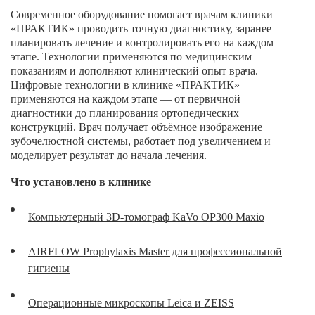
Брекеты на нижнюю челюсть
Современное оборудование помогает врачам клиники
«ПРАКТИК» проводить точную диагностику, заранее
Ортодонтия
планировать лечение и контролировать его на каждом
этапе. Технологии применяются по медицинским
ЛЕЧЕНИЕ ДЕСЕН, ПАРАДОНТИТА
показаниям и дополняют клинический опыт врача.
Цифровые технологии в клинике «ПРАКТИК»
ЛЕЧЕНИЕ ЗУБОВ ПОД НАРКОЗОМ
применяются на каждом этапе — от первичной
диагностики до планирования ортопедических
конструкций. Врач получает объёмное изображение
ИМПЛАНТАЦИЯ ЗУБОВ
зубочелюстной системы, работает под увеличением и
Одномоментная имплантация
моделирует результат до начала лечения.
Синус-лифтинг и костная пластика
Что установлено в клинике
Наращивание кости для имплантации
Компьютерный 3D-томограф KaVo OP300 Maxio
Имплантация верхней челюсти
AIRFLOW Prophylaxis Master для профессиональной
Имплантационные системы Anthogyr
гигиены
Импланты Dentium
Операционные микроскопы Leica и ZEISS
Импланты Straumann