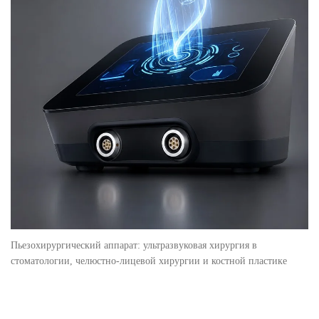
ВИНИРЫ
ПРОТЕЗИРОВАНИЕ
Протезирование на имплантах
Функциональная диагностика
Металлокерамические коронки
Безметалловая керамика
Вкладки
Протезирование All-on-4
Съемные зубные протезы
Пьезохирургический аппарат: ультразвуковая хирургия в
Бюгельные протезы
стоматологии, челюстно-лицевой хирургии и костной пластике
Мостовидные протезы
УДАЛЕНИЕ ЗУБОВ