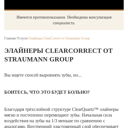
Брекеты на нижнюю челюсть
Ортодонтия
Имеются противопоказания. Необходима консультация
специалиста.
ЛЕЧЕНИЕ ДЕСЕН, ПАРАДОНТИТА
ЛЕЧЕНИЕ ЗУБОВ ПОД НАРКОЗОМ
Главная
•
Услуги
•
Элайнеры ClearCorrect от Straumann Group
ЭЛАЙНЕРЫ CLEARCORRECT ОТ
ИМПЛАНТАЦИЯ ЗУБОВ
STRAUMANN GROUP
Одномоментная имплантация
Синус-лифтинг и костная пластика
Вы ищете способ выровнять зубы, но...
Наращивание кости для имплантации
БОИТЕСЬ, ЧТО ЭТО БУДЕТ БОЛЬНО?
Имплантация верхней челюсти
Имплантационные системы Anthogyr
Благодаря трёхслойной структуре ClearQuartz™ элайнеры
мягко и постепенно перемещают зубы. Начальная сила
Импланты Dentium
воздействия на зубы на 1/3 меньше по сравнению с
аналогами. Внутренний эластомерный слой обеспечивает
Импланты Straumann