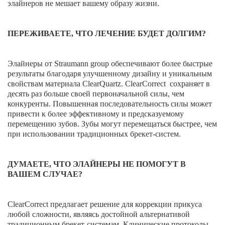
элайнеров не мешает вашему образу жизни.
ВИНИРЫ
ПРОТЕЗИРОВАНИЕ
ПЕРЕЖИВАЕТЕ, ЧТО ЛЕЧЕНИЕ БУДЕТ ДОЛГИМ?
Протезирование на имплантах
Элайнеры от Straumann group обеспечивают более быстрые
Функциональная диагностика
результаты благодаря улучшенному дизайну и уникальным
свойствам материала ClearQuartz. СlearCorrect сохраняет в
Металлокерамические коронки
десять раз больше своей первоначальной силы, чем
конкуренты. Повышенная последовательность силы может
Безметалловая керамика
привести к более эффективному и предсказуемому
Вкладки
перемещению зубов. Зубы могут перемещаться быстрее, чем
при использовании традиционных брекет-систем.
Протезирование All-on-4
Съемные зубные протезы
ДУМАЕТЕ, ЧТО ЭЛАЙНЕРЫ НЕ ПОМОГУТ В
ВАШЕМ СЛУЧАЕ?
Бюгельные протезы
Мостовидные протезы
ClearCorrect предлагает решение для коррекции прикуса
любой сложности, являясь достойной альтернативой
УДАЛЕНИЕ ЗУБОВ
традиционным брекет-системам. Клинические протоколы