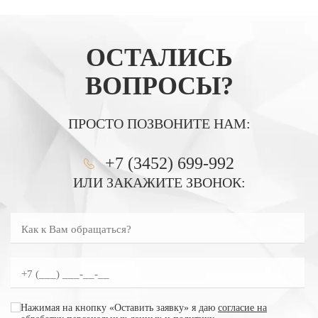
ОСТАЛИСЬ
ВОПРОСЫ?
ПРОСТО ПОЗВОНИТЕ НАМ:
+7 (3452) 699-992
ИЛИ ЗАКАЖИТЕ ЗВОНОК:
Как к Вам обращаться?
Введите номер телефона
согласие на обработку персональных данных
Нажимая на кнопку «Оставить заявку» я даю
согласие на