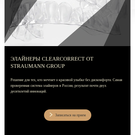
Лечение зубов за один день
Лечение пульпита и периодонтита
Лечение пародонтита
Наращивание зуба
ИСПРАВЛЕНИЕ ПРИКУСА
Металлические брекеты
ЭЛАЙНЕРЫ CLEARCORRECT ОТ
STRAUMANN GROUP
Установка брекетов
Решение для тех, кто мечтает о красивой улыбке без дискомфорта. Самая
Элайнеры
проверенная система элайнеров в России, результат почти двух
десятилетий инноваций.
Элайнеры ClearCorrect
Трейнеры и пластинки
Ретейнеры
Записаться на прием
Самолигирующие брекеты