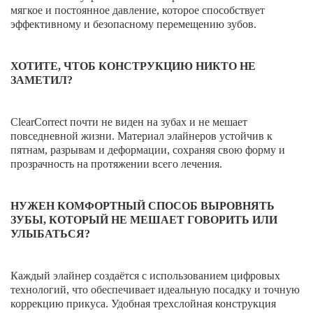
мягкое и постоянное давление, которое способствует
эффективному и безопасному перемещению зубов.
Имплантация одного зуба
Коронка на имплант
ХОТИТЕ, ЧТОБ КОНСТРУКЦИЮ НИКТО НЕ
Имплантация «Всё на 4х»
ЗАМЕТИЛ?
Имплантация «Всё на 6-ти»
ClearCorrect почти не виден на зубах и не мешает
Удаление импланта зуба
повседневной жизни. Материал элайнеров устойчив к
пятнам, разрывам и деформации, сохраняя свою форму и
Коронка на имплант
прозрачность на протяжении всего лечения.
ЧИСТКА ЗУБОВ
НУЖЕН КОМФОРТНЫЙ СПОСОБ ВЫРОВНЯТЬ
Восстановление и реставрация зубов
ЗУБЫ, КОТОРЫЙ НЕ МЕШАЕТ ГОВОРИТЬ ИЛИ
УЛЫБАТЬСЯ?
Реставрация зубов
Отбеливание зубов
Каждый элайнер создаётся с использованием цифровых
технологий, что обеспечивает идеальную посадку и точную
Эстетическая стоматология
коррекцию прикуса. Удобная трехслойная конструкция