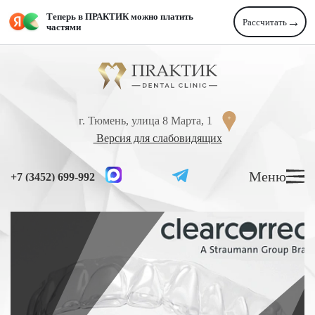
Перейти к содержанию
Теперь в ПРАКТИК можно платить
→
Рассчитать
частями
г. Тюмень, улица 8 Марта, 1
Версия для слабовидящих
г. Тюмень, улица 8 Марта, 1
+7 (3452) 699-992
Версия для слабовидящих
УСЛУГИ
Меню
+7 (3452) 699-992
ЦЕНЫ
ВРАЧИ
ЛЕЧЕНИЕ ЗУБОВ
Лечение кариеса
Лечение высокой чувствительности зубов