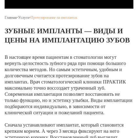
Брекеты на нижнюю челюсть
Ортодонтия
Главная
•
Услуги
•
Протезирование на имплантах
ЛЕЧЕНИЕ ДЕСЕН, ПАРАДОНТИТА
ЗУБНЫЕ ИМПЛАНТЫ — ВИДЫ И
ЦЕНЫ НА ИМПЛАНТАЦИЮ ЗУБОВ
ЛЕЧЕНИЕ ЗУБОВ ПОД НАРКОЗОМ
ИМПЛАНТАЦИЯ ЗУБОВ
В настоящее время пациентам в стоматологии могут
вернуть целостность зубного ряда при помощи большого
Одномоментная имплантация
количества методов. Но самым эстетичным, удобным и
долговечным считается протезирование зубов на
Синус-лифтинг и костная пластика
имплантах. Врач стоматологической клиники ПРАКТИК
максимально точно воссоздает утраченный зуб.
Наращивание кости для имплантации
Современная имплантация позволяет восстановить не
только функцию, но и эстетику улыбки. Виды имплантации
Имплантация верхней челюсти
подбираются индивидуально, в зависимости от
клинической ситуации и пожеланий пациента.
Имплантационные системы Anthogyr
Сначала устанавливают имплантат, который становится
Импланты Dentium
крепким корнем. А через 3 месяца фиксируют на него
эстетичную коронку. Восстановленный зуб выглядит
Импланты Straumann