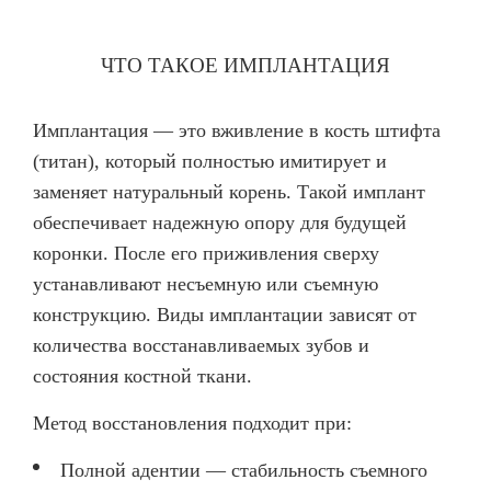
ВИНИРЫ
ПРОТЕЗИРОВАНИЕ
ЧТО ТАКОЕ ИМПЛАНТАЦИЯ
Протезирование на имплантах
Имплантация — это вживление в кость штифта
Функциональная диагностика
(титан), который полностью имитирует и
Металлокерамические коронки
заменяет натуральный корень. Такой имплант
обеспечивает надежную опору для будущей
Безметалловая керамика
коронки. После его приживления сверху
Вкладки
устанавливают несъемную или съемную
Протезирование All-on-4
конструкцию. Виды имплантации зависят от
количества восстанавливаемых зубов и
Съемные зубные протезы
состояния костной ткани.
Бюгельные протезы
Метод восстановления подходит при:
Мостовидные протезы
Полной адентии — стабильность съемного
УДАЛЕНИЕ ЗУБОВ