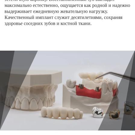
максимально естественно, ощущается как родной и надежно
выдерживает ежедневную жевательную нагрузку.
Имплантация одного зуба
Качественный имплант служит десятилетиями, сохраняя
Коронка на имплант
здоровье соседних зубов и костной ткани.
Имплантация «Всё на 4х»
Имплантация «Всё на 6-ти»
Удаление импланта зуба
Коронка на имплант
ЧИСТКА ЗУБОВ
Восстановление и реставрация зубов
Реставрация зубов
Отбеливание зубов
Эстетическая стоматология