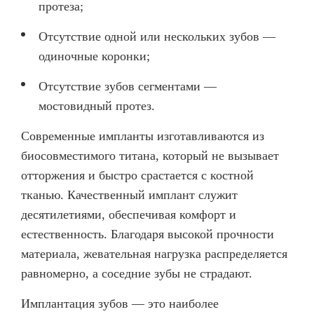
протеза;
О КЛИНИКЕ
Отсутствие одной или нескольких зубов —
ТОВАРЫ
одиночные коронки;
КОНТАКТЫ
Отсутствие зубов сегментами —
ОТЗЫВЫ
мостовидный протез.
СТАТЬИ
Современные импланты изготавливаются из
ВАКАНСИИ
биосовместимого титана, который не вызывает
АКЦИИ
отторжения и быстро срастается с костной
ФОТОГАЛЕРЕЯ
тканью. Качественный имплант служит
десятилетиями, обеспечивая комфорт и
ОФИЦИАЛЬНАЯ ИНФОРМАЦИЯ
естественность. Благодаря высокой прочности
ОБОРУДОВАНИЕ
материала, жевательная нагрузка распределяется
равномерно, а соседние зубы не страдают.
Имплантация зубов — это наиболее