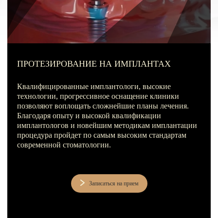
Лечение зубов за один день
Лечение пульпита и периодонтита
Лечение пародонтита
Наращивание зуба
ПРОТЕЗИРОВАНИЕ НА ИМПЛАНТАХ
ИСПРАВЛЕНИЕ ПРИКУСА
Квалифицированные имплантологи, высокие
Металлические брекеты
технологии, прогрессивное оснащение клиники
позволяют воплощать сложнейшие планы лечения.
Установка брекетов
Благодаря опыту и высокой квалификации
имплантологов и новейшим методикам имплантации
Элайнеры
процедура пройдет по самым высоким стандартам
современной стоматологии.
Элайнеры ClearCorrect
Трейнеры и пластинки
Записаться на прием
Ретейнеры
Самолигирующие брекеты