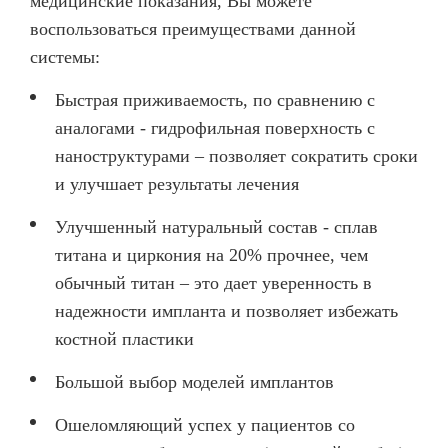
медицинские показания, Вы можете
ВИНИРЫ
воспользоваться преимуществами данной
системы:
ПРОТЕЗИРОВАНИЕ
Протезирование на имплантах
Быстрая приживаемость, по сравнению с
аналогами - гидрофильная поверхность с
Функциональная диагностика
наноструктурами – позволяет сократить сроки
Металлокерамические коронки
и улучшает результаты лечения
Безметалловая керамика
Улучшенный натуральный состав - сплав
Вкладки
титана и циркония на 20% прочнее, чем
обычный титан – это дает уверенность в
Протезирование All-on-4
надежности импланта и позволяет избежать
Съемные зубные протезы
костной пластики
Бюгельные протезы
Большой выбор моделей имплантов
Мостовидные протезы
Ошеломляющий успех у пациентов со
УДАЛЕНИЕ ЗУБОВ