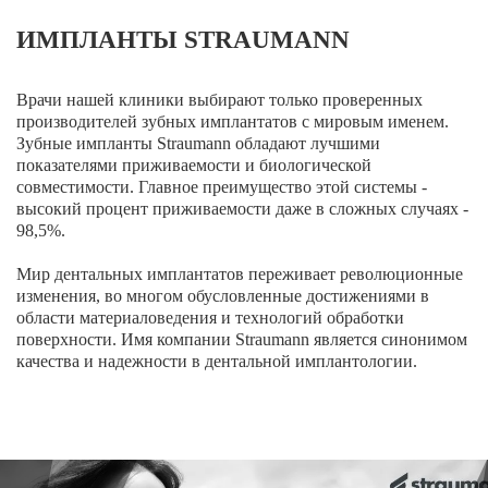
Брекеты на нижнюю челюсть
ИМПЛАНТЫ STRAUMANN
Ортодонтия
ЛЕЧЕНИЕ ДЕСЕН, ПАРАДОНТИТА
Врачи нашей клиники выбирают только проверенных
производителей зубных имплантатов с мировым именем.
Зубные импланты Straumann обладают лучшими
ЛЕЧЕНИЕ ЗУБОВ ПОД НАРКОЗОМ
показателями приживаемости и биологической
совместимости. Главное преимущество этой системы -
ИМПЛАНТАЦИЯ ЗУБОВ
высокий процент приживаемости даже в сложных случаях -
98,5%.
Одномоментная имплантация
Мир дентальных имплантатов переживает революционные
Синус-лифтинг и костная пластика
изменения, во многом обусловленные достижениями в
области материаловедения и технологий обработки
Наращивание кости для имплантации
поверхности. Имя компании Straumann является синонимом
качества и надежности в дентальной имплантологии.
Имплантация верхней челюсти
Имплантационные системы Anthogyr
Импланты Dentium
Импланты Straumann