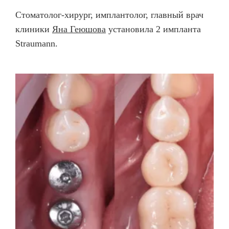
отсутствия зуба, и решение принимает врач по
не может.
Стоматолог-хирург, имплантолог, главный врач
результатам диагностики.
клиники
Яна Геюшова
установила 2 импланта
Straumann.