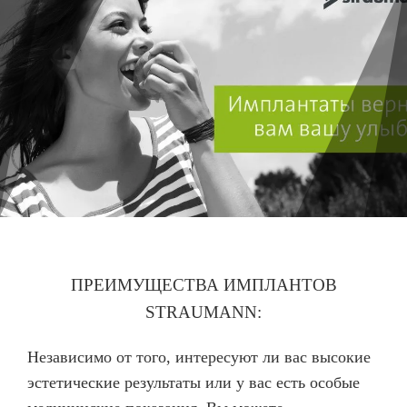
Имплантация одного зуба
Коронка на имплант
Имплантация «Всё на 4х»
Имплантация «Всё на 6-ти»
Удаление импланта зуба
Коронка на имплант
ЧИСТКА ЗУБОВ
Восстановление и реставрация зубов
ПРЕИМУЩЕСТВА ИМПЛАНТОВ
STRAUMANN:
Реставрация зубов
Отбеливание зубов
Независимо от того, интересуют ли вас высокие
Эстетическая стоматология
эстетические результаты или у вас есть особые