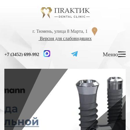
Перейти к содержанию
г. Тюмень, улица 8 Марта, 1
г. Тюмень, улица 8 Марта, 1
Версия для слабовидящих
Версия для слабовидящих
Меню
Меню
+7 (3452) 699-992
+7 (3452) 699-992
УСЛУГИ
ЦЕНЫ
ВРАЧИ
ЛЕЧЕНИЕ ЗУБОВ
Лечение кариеса
Лечение высокой чувствительности зубов