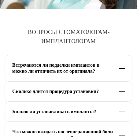
ВОПРОСЫ СТОМАТОЛОГАМ-
ИМПЛАНТОЛОГАМ
Встречаются ли подделки имплантов и
можно ли отличить их от оригинала?
Главный врач клиники, стоматолог-хирург,
Сколько длится процедура установки?
имплантолог Яна Геюшова:
Главный врач клиники, стоматолог-хирург,
У Штрауман жесткий контроль производства –
Больно ли устанавливать импланты?
имплантолог Яна Геюшова:
все компоненты (хирургические,
Стоматолог-хирург, имплантолог Дмитрий
ортопедические) производятся только в
Сама операция занимает, в среднем, около 1
Что можно ожидать послеоперационной боли
Логвинчук:
Швейцарии. После процедуры имплантации