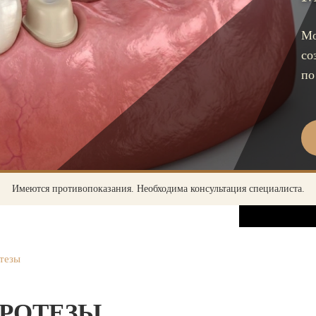
УСА
Импланты Straumann
Мо
со
Имплантация одного зуба
по
Коронка на имплант
Имплантация «Всё на 4х»
Имплантация «Всё на 6-ти»
Удаление импланта зуба
Имеются противопоказания. Необходима консультация специалиста.
Коронка на имплант
ЧИСТКА ЗУБОВ
тезы
Восстановление и реставрация зубов
Реставрация зубов
РОТЕЗЫ