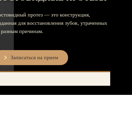
Съемные зубные протезы
стовидный протез — это конструкция,
зданная для восстановления зубов, утраченных
Бюгельные протезы
 разным причинам.
Мостовидные протезы
УДАЛЕНИЕ ЗУБОВ
Записаться на прием