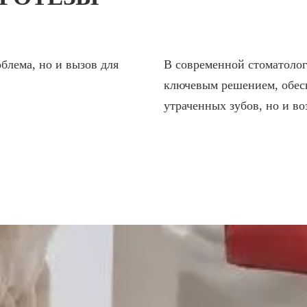
РАДОНТИТА
Отбеливание зубов
Эстетическая стоматология
Д НАРКОЗОМ
блема, но и вызов для
В современной стоматолог
ВИНИРЫ
ключевым решением, обесп
утраченных зубов, но и в
КОНТАКТЫ
СТАТЬИ
ОТЗЫВЫ
ВАКАНС
АКЦИИ