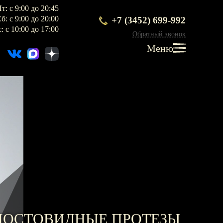
т: с 9:00 до 20:45
т: с 9:00 до 20:45
+7 (3452) 699-992
б: с 9:00 до 20:00
+7 (3452) 699-992
б: с 9:00 до 20:00
: с 10:00 до 17:00
Обратный звонок
Обратный звонок
: с 10:00 до 17:00
Меню
Меню
ПРОТЕЗИРОВАНИЕ
Протезирование на имплантах
Функциональная диагностика
Металлокерамические коронки
Безметалловая керамика
Вкладки
ОСТОВИДНЫЕ ПРОТЕЗЫ
Протезирование All-on-4