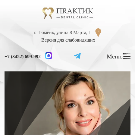
Перейти к содержанию
г. Тюмень, улица 8 Марта, 1
г. Тюмень, улица 8 Марта, 1
Версия для слабовидящих
Версия для слабовидящих
Меню
Меню
+7 (3452) 699-992
+7 (3452) 699-992
УСЛУГИ
ЦЕНЫ
ВРАЧИ
ЛЕЧЕНИЕ ЗУБОВ
Лечение кариеса
Лечение высокой чувствительности зубов