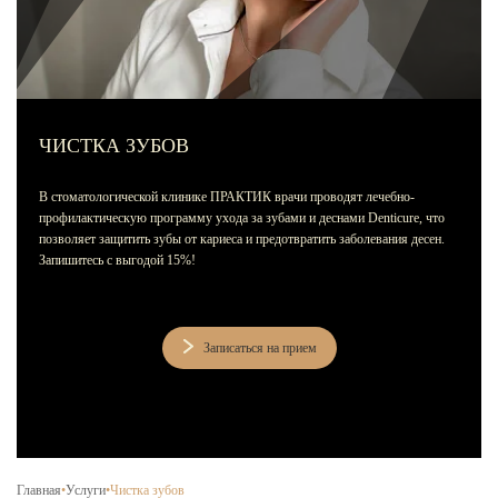
Лечение зубов за один день
Лечение пульпита и периодонтита
Лечение пародонтита
Наращивание зуба
ЧИСТКА ЗУБОВ
ИСПРАВЛЕНИЕ ПРИКУСА
В стоматологической клинике ПРАКТИК врачи проводят лечебно-
Металлические брекеты
профилактическую программу ухода за зубами и деснами Denticure, что
позволяет защитить зубы от кариеса и предотвратить заболевания десен.
Установка брекетов
Запишитесь с выгодой 15%!
Элайнеры
Элайнеры ClearCorrect
Записаться на прием
Трейнеры и пластинки
Ретейнеры
Самолигирующие брекеты
Главная
•
Услуги
•
Чистка зубов