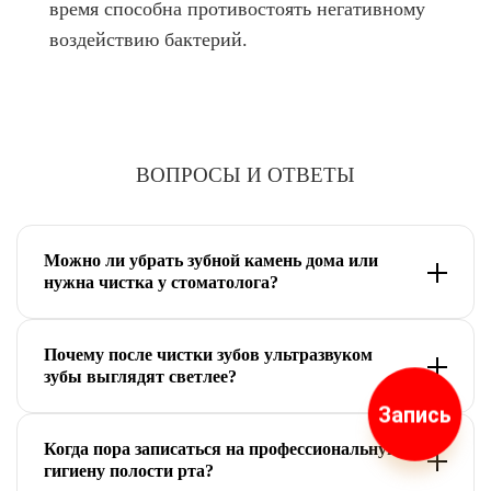
время способна противостоять негативному
воздействию бактерий.
ВОПРОСЫ И ОТВЕТЫ
Можно ли убрать зубной камень дома или
нужна чистка у стоматолога?
Твердый зубной камень нельзя безопасно
Почему после чистки зубов ультразвуком
удалить дома щеткой, пастой или
зубы выглядят светлее?
ирригатором. Для этого нужна
Запись
профессиональная чистка зубов у стоматолога.
Профессиональная гигиена полости рта
Когда пора записаться на профессиональную
Врач аккуратно удаляет отложения
убирает не только зубной камень, но и
гигиену полости рта?
ультразвуком, очищает труднодоступные зоны
плотный налет от кофе, чая, табака и