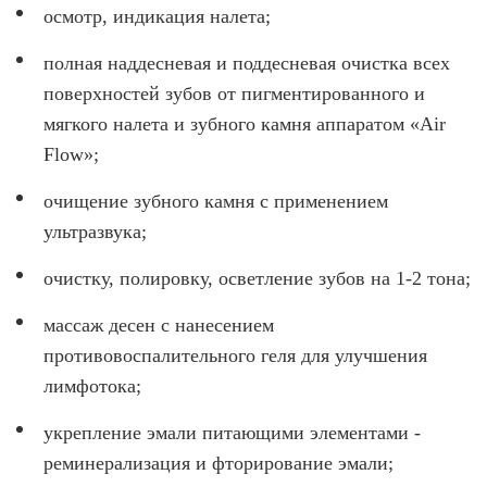
ВИНИРЫ
осмотр, индикация налета;
ПРОТЕЗИРОВАНИЕ
полная наддесневая и поддесневая очистка всех
поверхностей зубов от пигментированного и
Протезирование на имплантах
мягкого налета и зубного камня аппаратом «Air
Функциональная диагностика
Flow»;
Металлокерамические коронки
очищение зубного камня с применением
Безметалловая керамика
ультразвука;
Вкладки
очистку, полировку, осветление зубов на 1-2 тона;
Протезирование All-on-4
массаж десен с нанесением
Съемные зубные протезы
противовоспалительного геля для улучшения
лимфотока;
Бюгельные протезы
укрепление эмали питающими элементами -
Мостовидные протезы
реминерализация и фторирование эмали;
УДАЛЕНИЕ ЗУБОВ