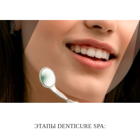
Имплантация одного зуба
Коронка на имплант
Имплантация «Всё на 4х»
Имплантация «Всё на 6-ти»
Удаление импланта зуба
Коронка на имплант
ЧИСТКА ЗУБОВ
Восстановление и реставрация зубов
Реставрация зубов
Отбеливание зубов
ЭТАПЫ DENTICURE SPA:
Эстетическая стоматология