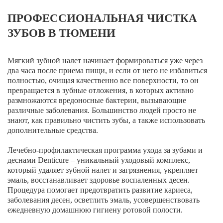
Брекеты на нижнюю челюсть
ПРОФЕССИОНАЛЬНАЯ ЧИСТКА
Ортодонтия
ЗУБОВ В ТЮМЕНИ
ЛЕЧЕНИЕ ДЕСЕН, ПАРАДОНТИТА
Мягкий зубной налет начинает формироваться уже через
ЛЕЧЕНИЕ ЗУБОВ ПОД НАРКОЗОМ
два часа после приема пищи, и если от него не избавиться
полностью, очищая качественно все поверхности, то он
превращается в зубные отложения, в которых активно
ИМПЛАНТАЦИЯ ЗУБОВ
размножаются вредоносные бактерии, вызывающие
Одномоментная имплантация
различные заболевания. Большинство людей просто не
знают, как правильно чистить зубы, а также использовать
Синус-лифтинг и костная пластика
дополнительные средства.
Наращивание кости для имплантации
Лечебно-профилактическая программа ухода за зубами и
деснами Denticure – уникальный уходовый комплекс,
Имплантация верхней челюсти
который удаляет зубной налет и загрязнения, укрепляет
эмаль, восстанавливает здоровье воспаленных десен.
Имплантационные системы Anthogyr
Процедура помогает предотвратить развитие кариеса,
заболевания десен, осветлить эмаль, усовершенствовать
Импланты Dentium
ежедневную домашнюю гигиену ротовой полости.
Импланты Straumann