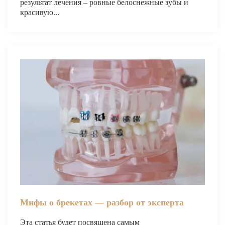
результат лечения – ровные белоснежные зубы и
ВИНИРЫ
красивую...
ПРОТЕЗИРОВАНИЕ
Протезирование на имплантах
Функциональная диагностика
Металлокерамические коронки
Безметалловая керамика
Вкладки
Протезирование All-on-4
Съемные зубные протезы
Бюгельные протезы
Мостовидные протезы
Мифы о брекетах — разбор от эксперта
УДАЛЕНИЕ ЗУБОВ
Эта статья будет посвящена самым