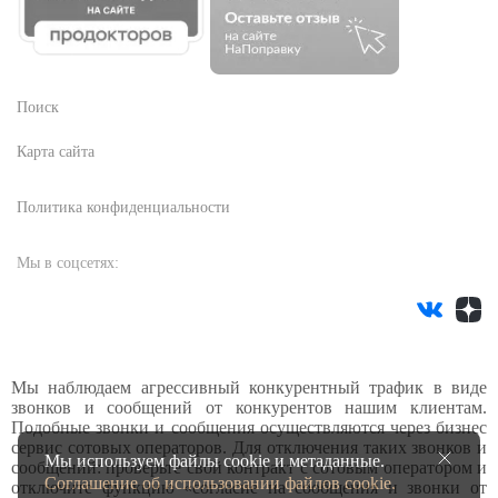
Поиск
Карта сайта
Политика конфиденциальности
Мы в соцсетях:
Мы наблюдаем агрессивный конкурентный трафик в виде
звонков и сообщений от конкурентов нашим клиентам.
Подобные звонки и сообщения осуществляются через бизнес
сервис сотовых операторов. Для отключения таких звонков и
Мы используем файлы cookie и метаданные.
сообщений: проверьте свой контракт с сотовым оператором и
Соглашение об использовании файлов cookie.
отключите функцию «согласие на сообщения и звонки от