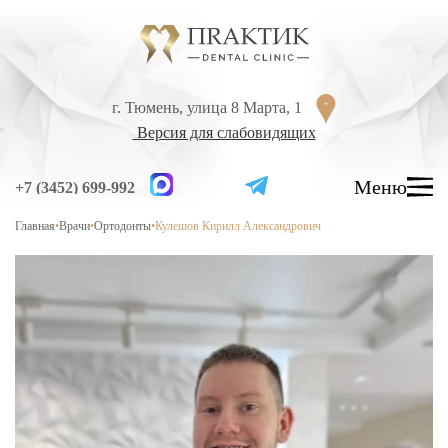
Перейти к содержанию
г. Тюмень, улица 8 Марта, 1
г. Тюмень, улица 8 Марта, 1
Версия для слабовидящих
Версия для слабовидящих
Меню
Меню
+7 (3452) 699-992
+7 (3452) 699-992
Главная
•
Врачи
•
Ортодонты
•
Кулешов Кирилл Александрович
УСЛУГИ
ЦЕНЫ
ВРАЧИ
ЛЕЧЕНИЕ ЗУБОВ
Лечение кариеса
Лечение высокой чувствительности зубов