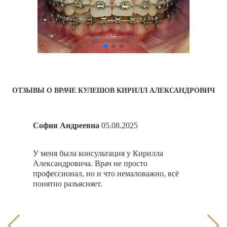
ОТЗЫВЫ О ВРАЧЕ КУЛЕШОВ КИРИЛЛ АЛЕКСАНДРОВИЧ
София Андреевна
05.08.2025
Эмм
ных
У меня была консультация у Кирилла
Кири
м у
Александровича. Врач не просто
конс
он
профессионал, но и что немаловажно, всё
расп
понятно разъясняет.
конс
.
очен
л на
дово