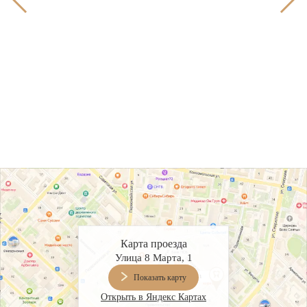
ошло
ый
что
его
Карта проезда
Улица 8 Марта, 1
Показать карту
Открыть в Яндекс Картах