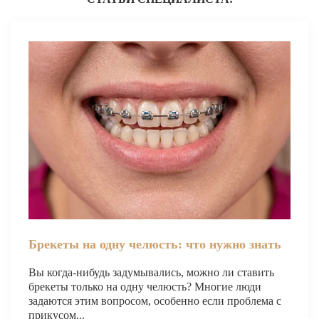
Брекеты на нижнюю челюсть
Ортодонтия
ЛЕЧЕНИЕ ДЕСЕН, ПАРАДОНТИТА
ЛЕЧЕНИЕ ЗУБОВ ПОД НАРКОЗОМ
ИМПЛАНТАЦИЯ ЗУБОВ
Одномоментная имплантация
Синус-лифтинг и костная пластика
Наращивание кости для имплантации
Имплантация верхней челюсти
Брекеты на одну челюсть: что нужно знать
Имплантационные системы Anthogyr
Вы когда-нибудь задумывались, можно ли ставить
брекеты только на одну челюсть? Многие люди
Импланты Dentium
задаются этим вопросом, особенно если проблема с
прикусом...
Импланты Straumann