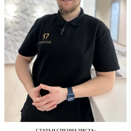
Лечение зубов за один день
Лечение пульпита и периодонтита
Лечение пародонтита
Наращивание зуба
ИСПРАВЛЕНИЕ ПРИКУСА
Металлические брекеты
Установка брекетов
Элайнеры
Элайнеры ClearCorrect
Трейнеры и пластинки
Ретейнеры
Самолигирующие брекеты
СТАТЬИ СПЕЦИАЛИСТА: