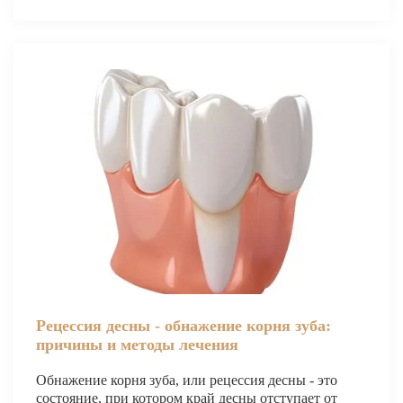
ВИНИРЫ
ПРОТЕЗИРОВАНИЕ
Протезирование на имплантах
Функциональная диагностика
Металлокерамические коронки
Безметалловая керамика
Вкладки
Протезирование All-on-4
Съемные зубные протезы
Рецессия десны - обнажение корня зуба:
Бюгельные протезы
причины и методы лечения
Мостовидные протезы
Обнажение корня зуба, или рецессия десны - это
УДАЛЕНИЕ ЗУБОВ
состояние, при котором край десны отступает от