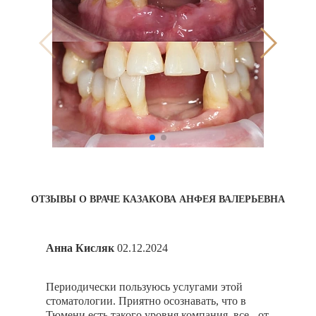
ОТЗЫВЫ О ВРАЧЕ КАЗАКОВА АНФЕЯ ВАЛЕРЬЕВНА
Анна Кисляк
02.12.2024
Ната
 и
Периодически пользуюсь услугами этой
Обра
стоматологии. Приятно осознавать, что в
проб
Тюмени есть такого уровня компания, все - от
лече