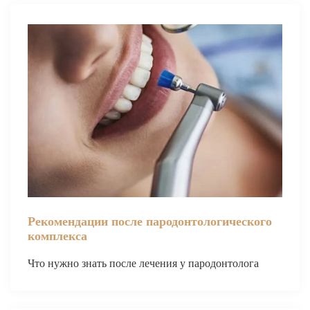
Брекеты на нижнюю челюсть
Ортодонтия
ЛЕЧЕНИЕ ДЕСЕН, ПАРАДОНТИТА
ЛЕЧЕНИЕ ЗУБОВ ПОД НАРКОЗОМ
ИМПЛАНТАЦИЯ ЗУБОВ
Одномоментная имплантация
Синус-лифтинг и костная пластика
Наращивание кости для имплантации
Рекомендации после пародонтологического
Имплантация верхней челюсти
комплекса
Имплантационные системы Anthogyr
Что нужно знать после лечения у пародонтолога
Импланты Dentium
Импланты Straumann