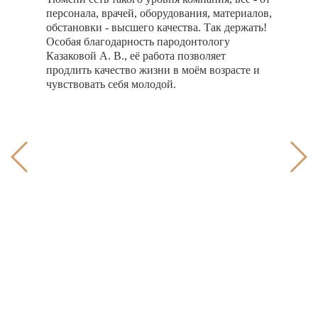
персонала, врачей, оборудования, материалов,
эндо
обстановки - высшего качества. Так держать!
мног
о
Особая благодарность пародонтологу
очен
жно
Казаковой А. В., её работа позволяет
продлить качество жизни в моём возрасте и
чувствовать себя молодой.
х, а
дти
торый
ала,
не
ла,
ляд,
 нее
ии.