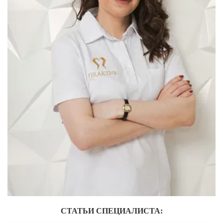
Лечение зубов за один день
Лечение пульпита и периодонтита
Лечение пародонтита
Наращивание зуба
ИСПРАВЛЕНИЕ ПРИКУСА
Металлические брекеты
Установка брекетов
Элайнеры
Элайнеры ClearCorrect
Трейнеры и пластинки
Ретейнеры
Самолигирующие брекеты
СТАТЬИ СПЕЦИАЛИСТА: