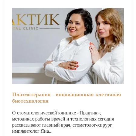
Имплантация одного зуба
Коронка на имплант
Имплантация «Всё на 4х»
Имплантация «Всё на 6-ти»
Удаление импланта зуба
Коронка на имплант
ЧИСТКА ЗУБОВ
Восстановление и реставрация зубов
Плазмотерапия - инновационная клеточная
биотехнология
Реставрация зубов
О стоматологической клинике «Практик»,
Отбеливание зубов
методиках работы врачей и технологиях сегодня
рассказывают главный врач, стоматолог-хирург,
Эстетическая стоматология
имплантолог Яна...