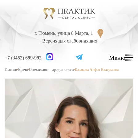
Перейти к содержанию
г. Тюмень, улица 8 Марта, 1
г. Тюмень, улица 8 Марта, 1
Версия для слабовидящих
Версия для слабовидящих
Меню
Меню
+7 (3452) 699-992
+7 (3452) 699-992
Главная
•
Врачи
•
Стоматологи-пародонтологи
•
Казакова Анфея Валерьевна
УСЛУГИ
ЦЕНЫ
ВРАЧИ
ЛЕЧЕНИЕ ЗУБОВ
Лечение кариеса
Лечение высокой чувствительности зубов