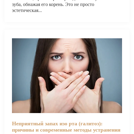
зуба, обнажая его корень. Это не просто
О КЛИНИКЕ
эстетическая...
ТОВАРЫ
КОНТАКТЫ
ОТЗЫВЫ
СТАТЬИ
ВАКАНСИИ
АКЦИИ
ФОТОГАЛЕРЕЯ
ОФИЦИАЛЬНАЯ ИНФОРМАЦИЯ
ОБОРУДОВАНИЕ
Неприятный запах изо рта (галитоз):
причины и современные методы устранения