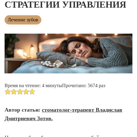
Лечение зубов за один день
СТРАТЕГИИ УПРАВЛЕНИЯ
Лечение пульпита и периодонтита
Лечение зубов
Лечение пародонтита
Наращивание зуба
ИСПРАВЛЕНИЕ ПРИКУСА
Металлические брекеты
Установка брекетов
Элайнеры
Время на чтение: 4 минуты
Прочитано: 5674 раз
Элайнеры ClearCorrect
Трейнеры и пластинки
Автор статьи:
стоматолог-терапевт Владислав
Ретейнеры
Дмитриевич Зотов.
Самолигирующие брекеты