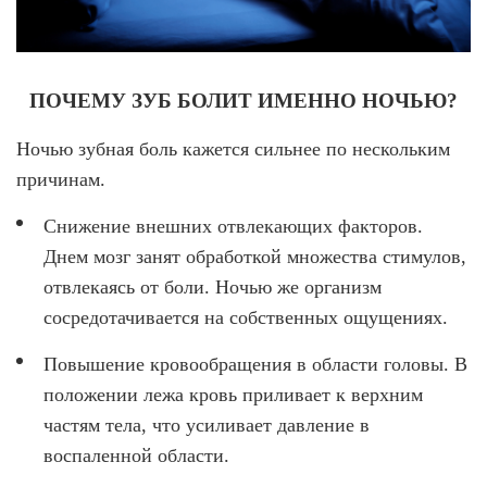
О КЛИНИКЕ
ТОВАРЫ
ПОЧЕМУ ЗУБ БОЛИТ ИМЕННО НОЧЬЮ?
КОНТАКТЫ
Ночью зубная боль кажется сильнее по нескольким
ОТЗЫВЫ
причинам.
СТАТЬИ
ВАКАНСИИ
Снижение внешних отвлекающих факторов.
Днем мозг занят обработкой множества стимулов,
АКЦИИ
отвлекаясь от боли. Ночью же организм
ФОТОГАЛЕРЕЯ
сосредотачивается на собственных ощущениях.
ОФИЦИАЛЬНАЯ ИНФОРМАЦИЯ
Повышение кровообращения в области головы. В
ОБОРУДОВАНИЕ
положении лежа кровь приливает к верхним
частям тела, что усиливает давление в
воспаленной области.