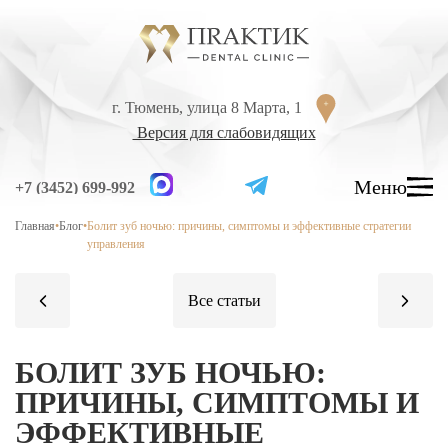
Перейти к содержанию
г. Тюмень, улица 8 Марта, 1
г. Тюмень, улица 8 Марта, 1
Версия для слабовидящих
Версия для слабовидящих
Меню
Меню
+7 (3452) 699-992
+7 (3452) 699-992
Главная
•
Блог
•
Болит зуб ночью: причины, симптомы и эффективные стратегии
УСЛУГИ
управления
ЦЕНЫ
ВРАЧИ
ЛЕЧЕНИЕ ЗУБОВ
БОЛИТ ЗУБ НОЧЬЮ:
Лечение кариеса
ПРИЧИНЫ, СИМПТОМЫ И
Лечение высокой чувствительности зубов
ЭФФЕКТИВНЫЕ