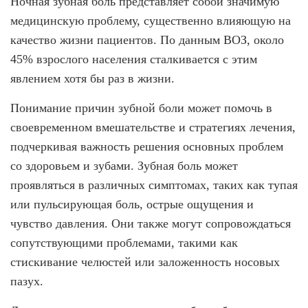
Ночная зубная боль представляет собой значимую
Брекеты на нижнюю челюсть
медицинскую проблему, существенно влияющую на
Ортодонтия
качество жизни пациентов. По данным ВОЗ, около
45% взрослого населения сталкивается с этим
ЛЕЧЕНИЕ ДЕСЕН, ПАРАДОНТИТА
явлением хотя бы раз в жизни.
ЛЕЧЕНИЕ ЗУБОВ ПОД НАРКОЗОМ
Понимание причин зубной боли может помочь в
ИМПЛАНТАЦИЯ ЗУБОВ
своевременном вмешательстве и стратегиях лечения,
подчеркивая важность решения основных проблем
Одномоментная имплантация
со здоровьем и зубами. Зубная боль может
Синус-лифтинг и костная пластика
проявляться в различных симптомах, таких как тупая
или пульсирующая боль, острые ощущения и
Наращивание кости для имплантации
чувство давления. Они также могут сопровождаться
Имплантация верхней челюсти
сопутствующими проблемами, такими как
Имплантационные системы Anthogyr
стискивание челюстей или заложенность носовых
пазух.
Импланты Dentium
Импланты Straumann