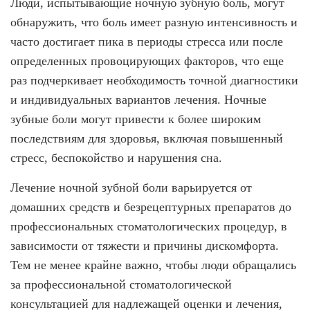
Люди, испытывающие ночную зубную боль, могут
обнаружить, что боль имеет разную интенсивность и
Имплантация одного зуба
часто достигает пика в периоды стресса или после
Коронка на имплант
определенных провоцирующих факторов, что еще
Имплантация «Всё на 4х»
раз подчеркивает необходимость точной диагностики
и индивидуальных вариантов лечения. Ночные
Имплантация «Всё на 6-ти»
зубные боли могут привести к более широким
Удаление импланта зуба
последствиям для здоровья, включая повышенный
стресс, беспокойство и нарушения сна.
Коронка на имплант
ЧИСТКА ЗУБОВ
Лечение ночной зубной боли варьируется от
домашних средств и безрецептурных препаратов до
Восстановление и реставрация зубов
профессиональных стоматологических процедур, в
Реставрация зубов
зависимости от тяжести и причины дискомфорта.
Отбеливание зубов
Тем не менее крайне важно, чтобы люди обращались
за профессиональной стоматологической
Эстетическая стоматология
консультацией для надлежащей оценки и лечения,