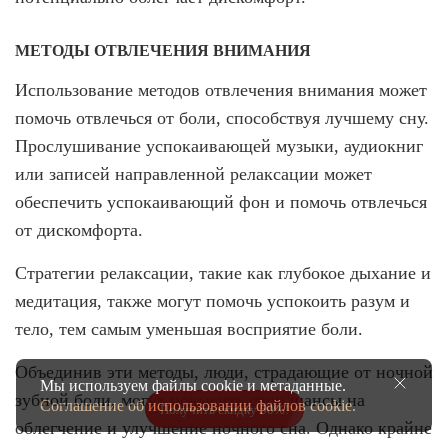
МЕТОДЫ ОТВЛЕЧЕНИЯ ВНИМАНИЯ
Использование методов отвлечения внимания может
помочь отвлечься от боли, способствуя лучшему сну.
Прослушивание успокаивающей музыки, аудиокниг
или записей направленной релаксации может
обеспечить успокаивающий фон и помочь отвлечься
от дискомфорта.
Стратегии релаксации, такие как глубокое дыхание и
медитация, также могут помочь успокоить разум и
тело, тем самым уменьшая восприятие боли.
Объединив эти методы, люди, страдающие от ночной
Мы используем файлы cookie и метаданные.
зубной боли, могут повысить свои шансы на
Соглашение об использовании файлов cookie.
Получить скидку 50%!
облегчение и улучшение ночного сна. Однако крайне