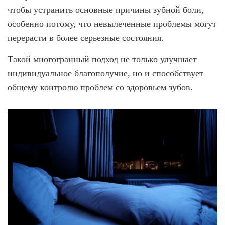
ВИНИРЫ
чтобы устранить основные причины зубной боли,
особенно потому, что невылеченные проблемы могут
ПРОТЕЗИРОВАНИЕ
перерасти в более серьезные состояния.
Протезирование на имплантах
Такой многогранный подход не только улучшает
Функциональная диагностика
индивидуальное благополучие, но и способствует
Металлокерамические коронки
общему контролю проблем со здоровьем зубов.
Безметалловая керамика
Вкладки
Протезирование All-on-4
Съемные зубные протезы
Бюгельные протезы
Мостовидные протезы
УДАЛЕНИЕ ЗУБОВ