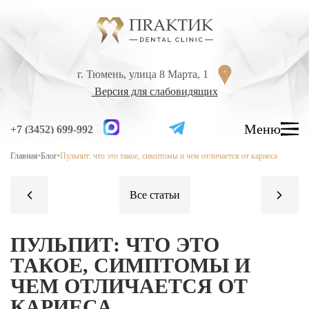
Перейти к содержанию
г. Тюмень, улица 8 Марта, 1
г. Тюмень, улица 8 Марта, 1
Версия для слабовидящих
Версия для слабовидящих
Меню
Меню
+7 (3452) 699-992
+7 (3452) 699-992
Главная
•
Блог
•
Пульпит: что это такое, симптомы и чем отличается от кариеса
УСЛУГИ
ЦЕНЫ
ВРАЧИ
ЛЕЧЕНИЕ ЗУБОВ
ПУЛЬПИТ: ЧТО ЭТО
Лечение кариеса
ТАКОЕ, СИМПТОМЫ И
ЧЕМ ОТЛИЧАЕТСЯ ОТ
Лечение высокой чувствительности зубов
КАРИЕСА