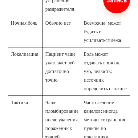
Запись
устранения
раздражителя
Ночная боль
Обычно нет
Возможна, может
будить и
усиливаться лежа
Локализация
Пациент чаще
Боль может
указывает зуб
отдавать в висок,
достаточно
ухо, челюсть;
точно
источник
определить сложнее
Тактика
Чаще
Часто лечение
пломбирование
каналов; иногда
после удаления
методы сохранения
пораженных
пульпы по
тканей
показаниям