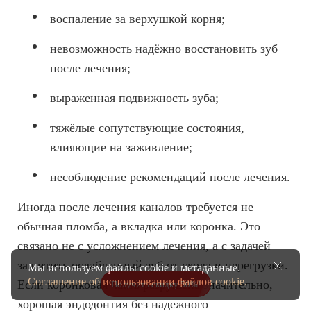
воспаление за верхушкой корня;
невозможность надёжно восстановить зуб
после лечения;
выраженная подвижность зуба;
тяжёлые сопутствующие состояния,
влияющие на заживление;
несоблюдение рекомендаций после лечения.
Иногда после лечения каналов требуется не
обычная пломба, а вкладка или коронка. Это
связано не с усложнением лечения, а с задачей
защитить ослабленный зуб от скола и перегрузки.
Мы используем файлы cookie и метаданные.
Соглашение об использовании файлов cookie.
Если коронковая часть разрушена значительно,
Получить скидку 50%!
хорошая эндодонтия без надежного