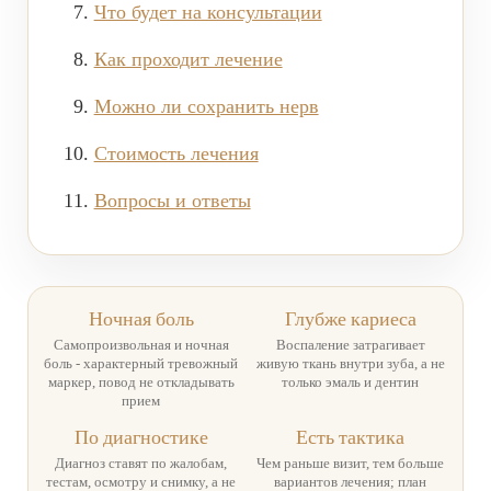
Что будет на консультации
О КЛИНИКЕ
Как проходит лечение
ТОВАРЫ
Можно ли сохранить нерв
КОНТАКТЫ
ОТЗЫВЫ
Стоимость лечения
СТАТЬИ
Вопросы и ответы
ВАКАНСИИ
АКЦИИ
ФОТОГАЛЕРЕЯ
Ночная боль
Глубже кариеса
ОФИЦИАЛЬНАЯ ИНФОРМАЦИЯ
Самопроизвольная и ночная
Воспаление затрагивает
боль - характерный тревожный
живую ткань внутри зуба, а не
ОБОРУДОВАНИЕ
маркер, повод не откладывать
только эмаль и дентин
прием
По диагностике
Есть тактика
Диагноз ставят по жалобам,
Чем раньше визит, тем больше
тестам, осмотру и снимку, а не
вариантов лечения; план