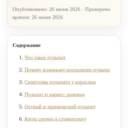
ВИНИРЫ
Опубликовано: 26 июня 2026 · Проверено
ПРОТЕЗИРОВАНИЕ
врачом: 26 июня 2026
Протезирование на имплантах
Функциональная диагностика
Содержание
Металлокерамические коронки
Что такое пульпит
Безметалловая керамика
Почему возникает воспаление пульпы
Вкладки
Протезирование All-on-4
Симптомы пульпита у взрослых
Съемные зубные протезы
Пульпит и кариес: разница
Бюгельные протезы
Острый и хронический пульпит
Мостовидные протезы
Когда срочно к стоматологу
УДАЛЕНИЕ ЗУБОВ