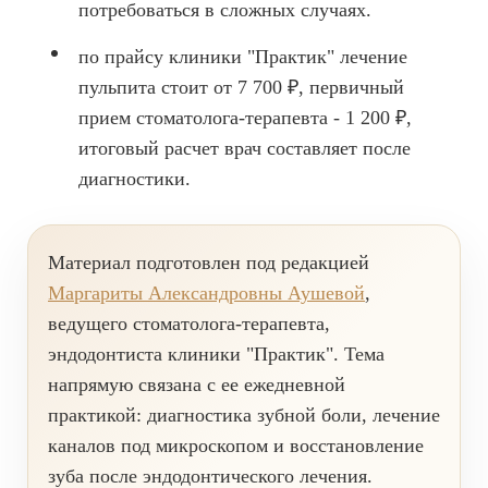
потребоваться в сложных случаях.
Имплантация одного зуба
по прайсу клиники "Практик" лечение
Коронка на имплант
пульпита стоит от 7 700 ₽, первичный
прием стоматолога-терапевта - 1 200 ₽,
Имплантация «Всё на 4х»
итоговый расчет врач составляет после
Имплантация «Всё на 6-ти»
диагностики.
Удаление импланта зуба
Коронка на имплант
Материал подготовлен под редакцией
ЧИСТКА ЗУБОВ
Маргариты Александровны Аушевой
,
ведущего стоматолога-терапевта,
Восстановление и реставрация зубов
эндодонтиста клиники "Практик". Тема
Реставрация зубов
напрямую связана с ее ежедневной
практикой: диагностика зубной боли, лечение
Отбеливание зубов
каналов под микроскопом и восстановление
Эстетическая стоматология
зуба после эндодонтического лечения.