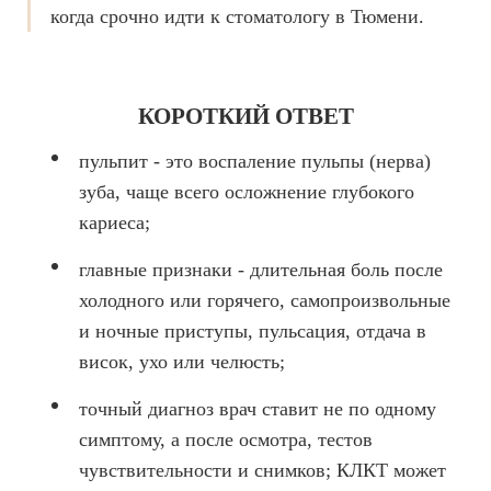
Брекеты на нижнюю челюсть
когда срочно идти к стоматологу в Тюмени.
Ортодонтия
ЛЕЧЕНИЕ ДЕСЕН, ПАРАДОНТИТА
КОРОТКИЙ ОТВЕТ
ЛЕЧЕНИЕ ЗУБОВ ПОД НАРКОЗОМ
пульпит - это воспаление пульпы (нерва)
зуба, чаще всего осложнение глубокого
ИМПЛАНТАЦИЯ ЗУБОВ
кариеса;
Одномоментная имплантация
главные признаки - длительная боль после
Синус-лифтинг и костная пластика
холодного или горячего, самопроизвольные
Наращивание кости для имплантации
и ночные приступы, пульсация, отдача в
висок, ухо или челюсть;
Имплантация верхней челюсти
точный диагноз врач ставит не по одному
Имплантационные системы Anthogyr
симптому, а после осмотра, тестов
Импланты Dentium
чувствительности и снимков; КЛКТ может
Импланты Straumann