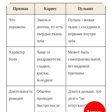
Признак
Кариес
Пульпит
Что
Эмаль и
Пульпа - живая
поражено
дентин, то есть
ткань с сосудами и
твердые ткани
нервами внутри
зуба
зуба
Характер
Чаще от
Может быть
боли
раздражителя:
самопроизвольной,
сладкое,
без видимой
кислое,
причины
холодное
Длительность
Обычно
Длится дольше, зуб
реакции
проходит
долго "не
быстро после
отпускает"