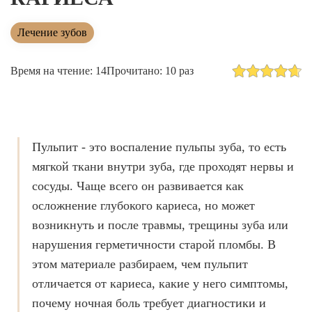
Лечение зубов за один день
Лечение пульпита и периодонтита
Лечение зубов
Лечение пародонтита
Время на чтение: 14
Прочитано: 10 раз
Наращивание зуба
ИСПРАВЛЕНИЕ ПРИКУСА
Металлические брекеты
Пульпит - это воспаление пульпы зуба, то есть
Установка брекетов
мягкой ткани внутри зуба, где проходят нервы и
сосуды. Чаще всего он развивается как
Элайнеры
осложнение глубокого кариеса, но может
Элайнеры ClearCorrect
возникнуть и после травмы, трещины зуба или
Трейнеры и пластинки
нарушения герметичности старой пломбы. В
этом материале разбираем, чем пульпит
Ретейнеры
отличается от кариеса, какие у него симптомы,
Самолигирующие брекеты
почему ночная боль требует диагностики и