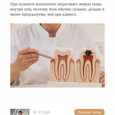
ВИНИРЫ
При пульпите воспаление затрагивает живую ткань
внутри зуба, поэтому боль обычно сильнее, дольше и
менее предсказуема, чем при кариесе.
ПРОТЕЗИРОВАНИЕ
Протезирование на имплантах
Функциональная диагностика
Металлокерамические коронки
Безметалловая керамика
Вкладки
Протезирование All-on-4
Съемные зубные протезы
Бюгельные протезы
Мостовидные протезы
УДАЛЕНИЕ ЗУБОВ
02.07.2026
Лечение зубов