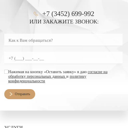
+7 (3452) 699-992
ИЛИ ЗАКАЖИТЕ ЗВОНОК:
Как к Вам обращаться?
Введите номер телефона
согласие на обработку персональных данных
Нажимая на кнопку «Оставить заявку» я даю
согласие на
обработку персональных данных
и
политику
конфиденциальности
Отправить
УСЛУГИ