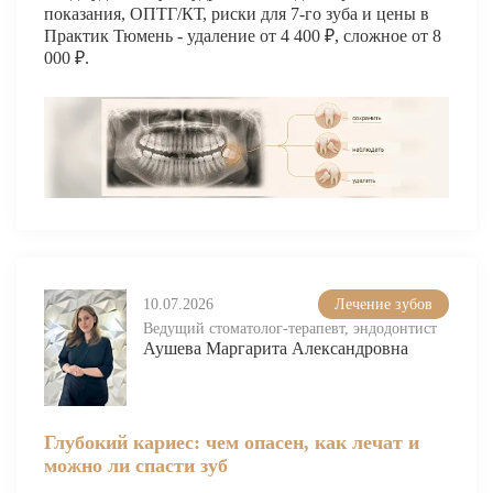
Брекеты на нижнюю челюсть
показания, ОПТГ/КТ, риски для 7-го зуба и цены в
Практик Тюмень - удаление от 4 400 ₽, сложное от 8
Ортодонтия
000 ₽.
ЛЕЧЕНИЕ ДЕСЕН, ПАРАДОНТИТА
ЛЕЧЕНИЕ ЗУБОВ ПОД НАРКОЗОМ
ИМПЛАНТАЦИЯ ЗУБОВ
Одномоментная имплантация
Синус-лифтинг и костная пластика
10.07.2026
Лечение зубов
Наращивание кости для имплантации
Ведущий стоматолог-терапевт, эндодонтист
Аушева Маргарита Александровна
Имплантация верхней челюсти
Имплантационные системы Anthogyr
Глубокий кариес: чем опасен, как лечат и
Импланты Dentium
можно ли спасти зуб
Импланты Straumann