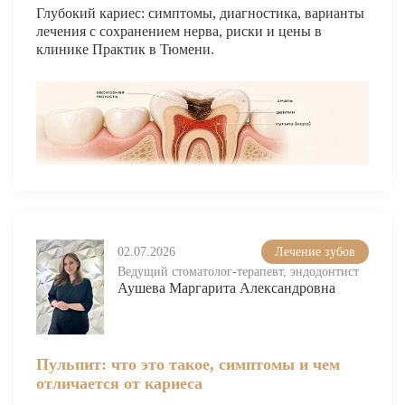
Глубокий кариес: симптомы, диагностика, варианты
лечения с сохранением нерва, риски и цены в
Имплантация одного зуба
клинике Практик в Тюмени.
Коронка на имплант
Имплантация «Всё на 4х»
Имплантация «Всё на 6-ти»
Удаление импланта зуба
Коронка на имплант
ЧИСТКА ЗУБОВ
02.07.2026
Лечение зубов
Ведущий стоматолог-терапевт, эндодонтист
Восстановление и реставрация зубов
Аушева Маргарита Александровна
Реставрация зубов
Отбеливание зубов
Пульпит: что это такое, симптомы и чем
Эстетическая стоматология
отличается от кариеса