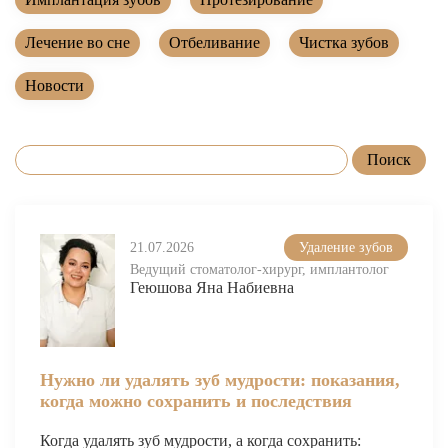
Лечение зубов за один день
Лечение пульпита и периодонтита
Лечение во сне
Отбеливание
Чистка зубов
Лечение пародонтита
Новости
Наращивание зуба
ИСПРАВЛЕНИЕ ПРИКУСА
Металлические брекеты
Установка брекетов
21.07.2026
Удаление зубов
Элайнеры
Ведущий стоматолог-хирург, имплантолог
Геюшова Яна Набиевна
Элайнеры ClearCorrect
Трейнеры и пластинки
Нужно ли удалять зуб мудрости: показания,
Ретейнеры
когда можно сохранить и последствия
Самолигирующие брекеты
Когда удалять зуб мудрости, а когда сохранить: