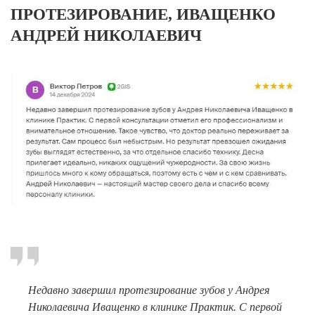
Брекеты на нижнюю челюсть
ПРОТЕЗИРОВАНИЕ, ИВАЩЕНКО
АНДРЕЙ НИКОЛАЕВИЧ
Ортодонтия
ЛЕЧЕНИЕ ДЕСЕН, ПАРАДОНТИТА
ЛЕЧЕНИЕ ЗУБОВ ПОД НАРКОЗОМ
ИМПЛАНТАЦИЯ ЗУБОВ
Одномоментная имплантация
Синус-лифтинг и костная пластика
Наращивание кости для имплантации
Имплантация верхней челюсти
Имплантационные системы Anthogyr
Импланты Dentium
Недавно завершил протезирование зубов у Андрея
Николаевича Иващенко в клинике Практик. С первой
Импланты Straumann