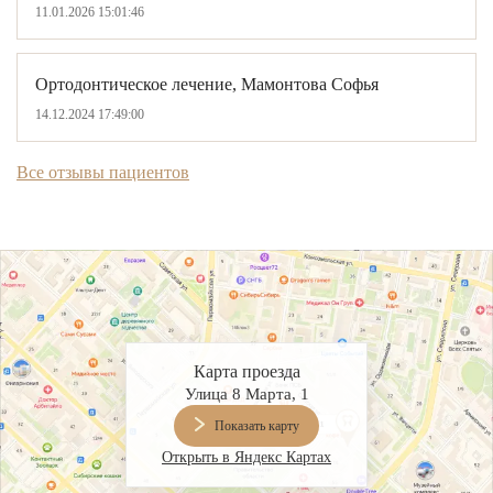
ВИНИРЫ
11.01.2026 15:01:46
ПРОТЕЗИРОВАНИЕ
Ортодонтическое лечение, Мамонтова Софья
Протезирование на имплантах
14.12.2024 17:49:00
Функциональная диагностика
Все отзывы пациентов
Металлокерамические коронки
Безметалловая керамика
Вкладки
Протезирование All-on-4
Съемные зубные протезы
Карта проезда
Улица 8 Марта, 1
Бюгельные протезы
Показать карту
Мостовидные протезы
Открыть в Яндекс Картах
УДАЛЕНИЕ ЗУБОВ