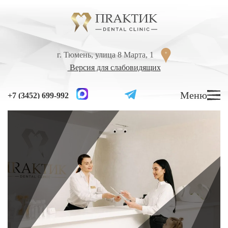
Перейти к содержанию
г. Тюмень, улица 8 Марта, 1
г. Тюмень, улица 8 Марта, 1
Версия для слабовидящих
Версия для слабовидящих
Меню
Меню
+7 (3452) 699-992
+7 (3452) 699-992
УСЛУГИ
ЦЕНЫ
ВРАЧИ
ЛЕЧЕНИЕ ЗУБОВ
Лечение кариеса
Лечение высокой чувствительности зубов