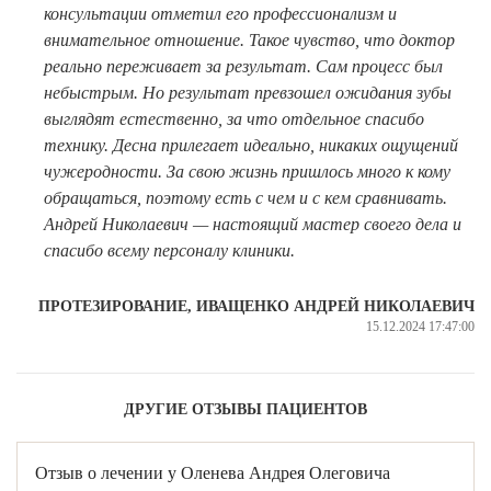
консультации отметил его профессионализм и
внимательное отношение. Такое чувство, что доктор
Имплантация одного зуба
реально переживает за результат. Сам процесс был
Коронка на имплант
небыстрым. Но результат превзошел ожидания зубы
выглядят естественно, за что отдельное спасибо
Имплантация «Всё на 4х»
технику. Десна прилегает идеально, никаких ощущений
Имплантация «Всё на 6-ти»
чужеродности. За свою жизнь пришлось много к кому
обращаться, поэтому есть с чем и с кем сравнивать.
Удаление импланта зуба
Андрей Николаевич — настоящий мастер своего дела и
спасибо всему персоналу клиники.
Коронка на имплант
ЧИСТКА ЗУБОВ
ПРОТЕЗИРОВАНИЕ, ИВАЩЕНКО АНДРЕЙ НИКОЛАЕВИЧ
15.12.2024 17:47:00
Восстановление и реставрация зубов
Реставрация зубов
ДРУГИЕ ОТЗЫВЫ ПАЦИЕНТОВ
Отбеливание зубов
Эстетическая стоматология
Отзыв о лечении у Оленева Андрея Олеговича