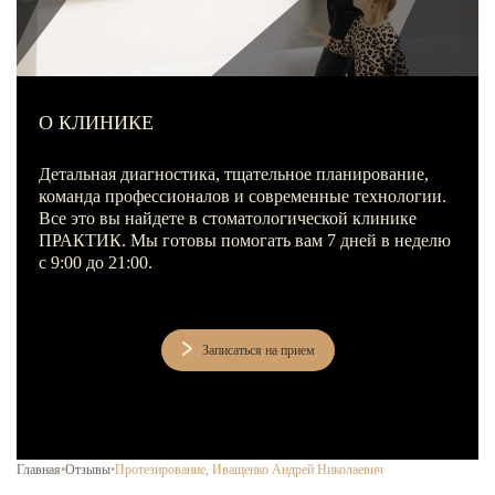
Лечение зубов за один день
Лечение пульпита и периодонтита
Лечение пародонтита
О КЛИНИКЕ
Наращивание зуба
ИСПРАВЛЕНИЕ ПРИКУСА
Детальная диагностика, тщательное планирование,
команда профессионалов и современные технологии.
Металлические брекеты
Все это вы найдете в стоматологической клинике
ПРАКТИК. Мы готовы помогать вам 7 дней в неделю
Установка брекетов
с 9:00 до 21:00.
Элайнеры
Элайнеры ClearCorrect
Записаться на прием
Трейнеры и пластинки
Ретейнеры
Самолигирующие брекеты
Главная
•
Отзывы
•
Протезирование, Иващенко Андрей Николаевич