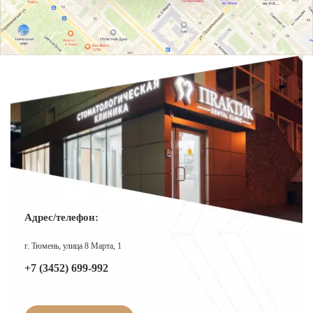
О КЛИНИКЕ
ТОВАРЫ
КОНТАКТЫ
ОТЗЫВЫ
СТАТЬИ
ВАКАНСИИ
АКЦИИ
ФОТОГАЛЕРЕЯ
Адрес/телефон:
ОФИЦИАЛЬНАЯ ИНФОРМАЦИЯ
ОБОРУДОВАНИЕ
г. Тюмень, улица 8 Марта, 1
+7 (3452) 699-992