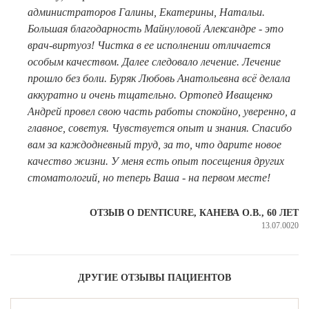
ВИНИРЫ
администраторов Галины, Екатерины, Натальи.
Большая благодарность Майнуловой Александре - это
ПРОТЕЗИРОВАНИЕ
врач-виртуоз! Чистка в ее исполнении отличается
особым качеством. Далее следовало лечение. Лечение
Протезирование на имплантах
прошло без боли. Буряк Любовь Анатольевна всё делала
Функциональная диагностика
аккуратно и очень тщательно. Ортопед Иващенко
Андрей провел свою часть работы спокойно, уверенно, а
Металлокерамические коронки
главное, советуя. Чувствуется опыт и знания. Спасибо
Безметалловая керамика
вам за каждодневный труд, за то, что дарите новое
качество жизни. У меня есть опыт посещения других
Вкладки
стоматологий, но теперь Ваша - на первом месте!
Протезирование All-on-4
ОТЗЫВ О DENTICURE, КАНЕВА О.В., 60 ЛЕТ
Съемные зубные протезы
13.07.0020
Бюгельные протезы
Мостовидные протезы
ДРУГИЕ ОТЗЫВЫ ПАЦИЕНТОВ
УДАЛЕНИЕ ЗУБОВ