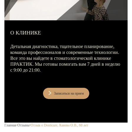
Лечение зубов за один день
Лечение пульпита и периодонтита
Лечение пародонтита
О КЛИНИКЕ
Наращивание зуба
ИСПРАВЛЕНИЕ ПРИКУСА
Детальная диагностика, тщательное планирование,
команда профессионалов и современные технологии.
Металлические брекеты
Все это вы найдете в стоматологической клинике
ПРАКТИК. Мы готовы помогать вам 7 дней в неделю
Установка брекетов
с 9:00 до 21:00.
Элайнеры
Элайнеры ClearCorrect
Записаться на прием
Трейнеры и пластинки
Ретейнеры
Самолигирующие брекеты
Главная
•
Отзывы
•
Отзыв о Denticure, Канева О.В., 60 лет