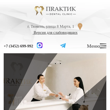
Перейти к содержанию
г. Тюмень, улица 8 Марта, 1
г. Тюмень, улица 8 Марта, 1
Версия для слабовидящих
Версия для слабовидящих
Меню
Меню
+7 (3452) 699-992
+7 (3452) 699-992
УСЛУГИ
ЦЕНЫ
ВРАЧИ
ЛЕЧЕНИЕ ЗУБОВ
Лечение кариеса
Лечение высокой чувствительности зубов