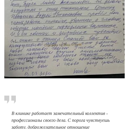
Имплантация одного зуба
Коронка на имплант
Имплантация «Всё на 4х»
Имплантация «Всё на 6-ти»
Удаление импланта зуба
Коронка на имплант
ЧИСТКА ЗУБОВ
Восстановление и реставрация зубов
Реставрация зубов
Отбеливание зубов
В клинике работает замечательный коллектив -
профессионалы своего дела. С порога чувствуешь
Эстетическая стоматология
заботу, доброжелательное отношение