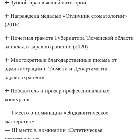
➕ Зубной врач высшей категории
ВИНИРЫ
➕ Награждена медалью «Отличник стоматологии»
ПРОТЕЗИРОВАНИЕ
(2016)
Протезирование на имплантах
➕ Почётная грамота Губернатора Тюменской области
Функциональная диагностика
за вклад в здравоохранение (2020)
Металлокерамические коронки
➕ Многократные благодарственные письма от
Безметалловая керамика
администрации г. Тюмени и Департамента
Вкладки
здравоохранения
Протезирование All-on-4
➕ Победитель и призёр профессиональных
конкурсов:
Съемные зубные протезы
Бюгельные протезы
— I место в номинации «Эндодонтическое
мастерство»
Мостовидные протезы
— III место в номинации «Эстетическая
УДАЛЕНИЕ ЗУБОВ
стоматология»