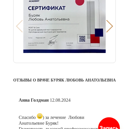
ОТЗЫВЫ О ВРАЧЕ БУРЯК ЛЮБОВЬ АНАТОЛЬЕВНА
Анна Голдман
12.08.2024
Козо
Очен
Спасибо
) за лечение Любови
комф
Анатольевне Буряк!
Запись
сказ
Грамотность, высокий профессионализм,