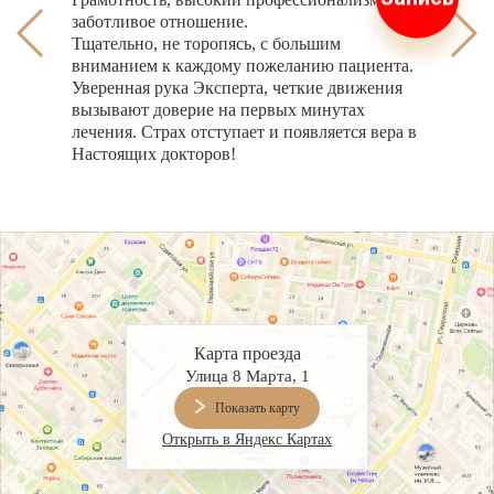
Анат
заботливое отношение.
дела
Тщательно, не торопясь, с большим
выле
вниманием к каждому пожеланию пациента.
два.
Уверенная рука Эксперта, четкие движения
инди
вызывают доверие на первых минутах
лечения. Страх отступает и появляется вера в
Настоящих докторов!
Карта проезда
Улица 8 Марта, 1
Показать карту
Открыть в Яндекс Картах