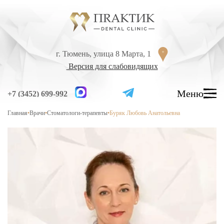
Перейти к содержанию
г. Тюмень, улица 8 Марта, 1
г. Тюмень, улица 8 Марта, 1
Версия для слабовидящих
Версия для слабовидящих
Меню
Меню
+7 (3452) 699-992
+7 (3452) 699-992
Главная
•
Врачи
•
Стоматологи-терапевты
•
Буряк Любовь Анатольевна
УСЛУГИ
ЦЕНЫ
ВРАЧИ
ЛЕЧЕНИЕ ЗУБОВ
Лечение кариеса
Лечение высокой чувствительности зубов