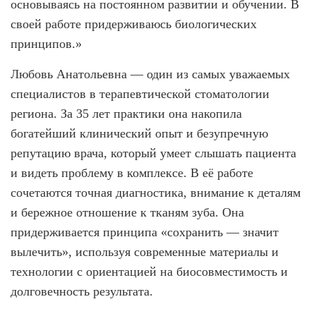
основываясь на постоянном развитии и обучении. В
своей работе придерживаюсь биологических
Имплантация одного зуба
принципов.»
Коронка на имплант
Любовь Анатольевна — один из самых уважаемых
Имплантация «Всё на 4х»
специалистов в терапевтической стоматологии
Имплантация «Всё на 6-ти»
региона. За 35 лет практики она накопила
богатейший клинический опыт и безупречную
Удаление импланта зуба
репутацию врача, который умеет слышать пациента
Коронка на имплант
и видеть проблему в комплексе. В её работе
ЧИСТКА ЗУБОВ
сочетаются точная диагностика, внимание к деталям
и бережное отношение к тканям зуба. Она
Восстановление и реставрация зубов
придерживается принципа «сохранить — значит
Реставрация зубов
вылечить», используя современные материалы и
Отбеливание зубов
технологии с ориентацией на биосовместимость и
долговечность результата.
Эстетическая стоматология