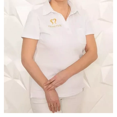
Лечение зубов за один день
Лечение пульпита и периодонтита
Лечение пародонтита
Наращивание зуба
ИСПРАВЛЕНИЕ ПРИКУСА
Металлические брекеты
Установка брекетов
Элайнеры
Элайнеры ClearCorrect
Трейнеры и пластинки
Ретейнеры
Самолигирующие брекеты