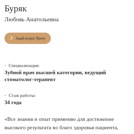
Брекеты на нижнюю челюсть
Буряк
Ортодонтия
Любовь Анатольевна
ЛЕЧЕНИЕ ДЕСЕН, ПАРАДОНТИТА
Задай вопрос Врачу
ЛЕЧЕНИЕ ЗУБОВ ПОД НАРКОЗОМ
ИМПЛАНТАЦИЯ ЗУБОВ
•
Специализация:
Одномоментная имплантация
Зубной врач высшей категории, ведущий
Синус-лифтинг и костная пластика
стоматолог-терапевт
Наращивание кости для имплантации
•
Стаж работы:
Имплантация верхней челюсти
34 года
Имплантационные системы Anthogyr
«Все знания и опыт применяю для достижение
Импланты Dentium
высокого результата во благо здоровья пациента,
Импланты Straumann