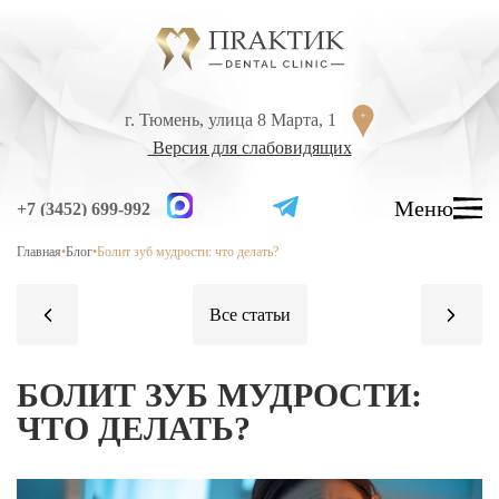
Перейти к содержанию
г. Тюмень, улица 8 Марта, 1
г. Тюмень, улица 8 Марта, 1
Версия для слабовидящих
Версия для слабовидящих
Меню
Меню
+7 (3452) 699-992
+7 (3452) 699-992
Главная
•
Блог
•
Болит зуб мудрости: что делать?
УСЛУГИ
ЦЕНЫ
ВРАЧИ
ЛЕЧЕНИЕ ЗУБОВ
БОЛИТ ЗУБ МУДРОСТИ:
Лечение кариеса
ЧТО ДЕЛАТЬ?
Лечение высокой чувствительности зубов