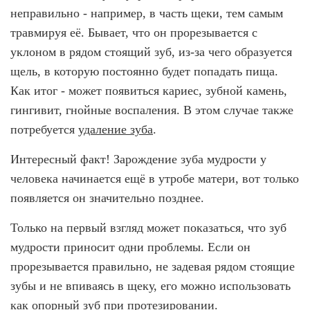
ВИНИРЫ
неправильно - например, в часть щеки, тем самым
травмируя её. Бывает, что он прорезывается с
ПРОТЕЗИРОВАНИЕ
уклоном в рядом стоящий зуб, из-за чего образуется
Протезирование на имплантах
щель, в которую постоянно будет попадать пища.
Как итог - может появиться кариес, зубной камень,
Функциональная диагностика
гингивит, гнойные воспаления. В этом случае также
Металлокерамические коронки
потребуется
удаление зуба
.
Безметалловая керамика
Интересный факт! Зарождение зуба мудрости у
Вкладки
человека начинается ещё в утробе матери, вот только
появляется он значительно позднее.
Протезирование All-on-4
Съемные зубные протезы
Только на первый взгляд может показаться, что зуб
мудрости приносит одни проблемы. Если он
Бюгельные протезы
прорезывается правильно, не задевая рядом стоящие
Мостовидные протезы
зубы и не впиваясь в щеку, его можно использовать
УДАЛЕНИЕ ЗУБОВ
как опорный зуб при протезировании.