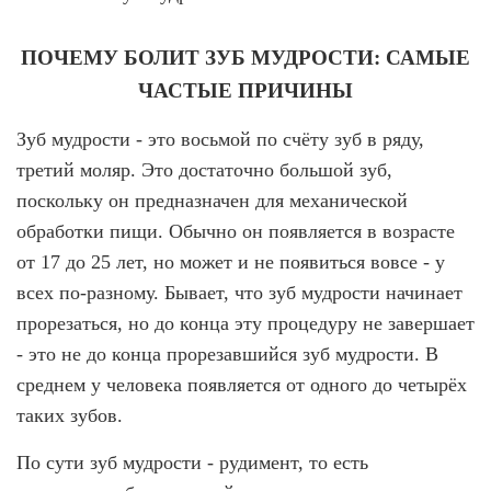
Брекеты на нижнюю челюсть
Ортодонтия
ПОЧЕМУ БОЛИТ ЗУБ МУДРОСТИ: САМЫЕ
ЧАСТЫЕ ПРИЧИНЫ
ЛЕЧЕНИЕ ДЕСЕН, ПАРАДОНТИТА
Зуб мудрости - это восьмой по счёту зуб в ряду,
ЛЕЧЕНИЕ ЗУБОВ ПОД НАРКОЗОМ
третий моляр. Это достаточно большой зуб,
поскольку он предназначен для механической
ИМПЛАНТАЦИЯ ЗУБОВ
обработки пищи. Обычно он появляется в возрасте
Одномоментная имплантация
от 17 до 25 лет, но может и не появиться вовсе - у
Синус-лифтинг и костная пластика
всех по-разному. Бывает, что зуб мудрости начинает
прорезаться, но до конца эту процедуру не завершает
Наращивание кости для имплантации
- это не до конца прорезавшийся зуб мудрости. В
Имплантация верхней челюсти
среднем у человека появляется от одного до четырёх
Имплантационные системы Anthogyr
таких зубов.
Импланты Dentium
По сути зуб мудрости - рудимент, то есть
Импланты Straumann