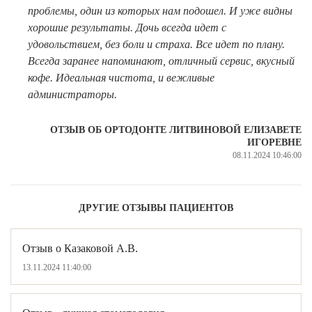
проблемы, один из которых нам подошел. И уже видны
Имплантация одного зуба
хорошие результаты. Дочь всегда идет с
удовольствием, без боли и страха. Все идет по плану.
Коронка на имплант
Всегда заранее напоминают, отличный сервис, вкусный
кофе. Идеальная чистота, и вежливые
Имплантация «Всё на 4х»
администраторы.
Имплантация «Всё на 6-ти»
ОТЗЫВ ОБ ОРТОДОНТЕ ЛИТВИНОВОЙ ЕЛИЗАВЕТЕ
Удаление импланта зуба
ИГОРЕВНЕ
08.11.2024 10:46:00
Коронка на имплант
ЧИСТКА ЗУБОВ
ДРУГИЕ ОТЗЫВЫ ПАЦИЕНТОВ
Восстановление и реставрация зубов
Реставрация зубов
Отзыв о Казаковой А.В.
Отбеливание зубов
13.11.2024 11:40:00
Эстетическая стоматология