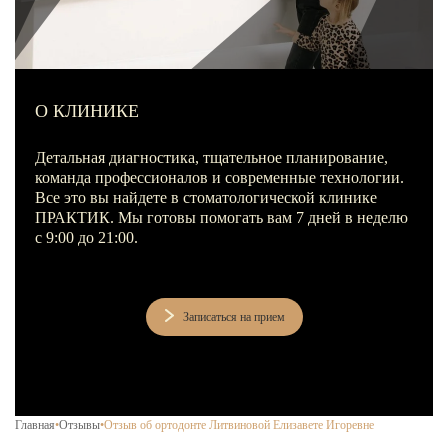
Лечение зубов за один день
Лечение пульпита и периодонтита
Лечение пародонтита
О КЛИНИКЕ
Наращивание зуба
ИСПРАВЛЕНИЕ ПРИКУСА
Детальная диагностика, тщательное планирование,
команда профессионалов и современные технологии.
Металлические брекеты
Все это вы найдете в стоматологической клинике
ПРАКТИК. Мы готовы помогать вам 7 дней в неделю
Установка брекетов
с 9:00 до 21:00.
Элайнеры
Элайнеры ClearCorrect
Записаться на прием
Трейнеры и пластинки
Ретейнеры
Самолигирующие брекеты
Главная
•
Отзывы
•
Отзыв об ортодонте Литвиновой Елизавете Игоревне