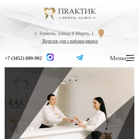
Перейти к содержанию
г. Тюмень, улица 8 Марта, 1
г. Тюмень, улица 8 Марта, 1
Версия для слабовидящих
Версия для слабовидящих
Меню
Меню
+7 (3452) 699-992
+7 (3452) 699-992
УСЛУГИ
ЦЕНЫ
ВРАЧИ
ЛЕЧЕНИЕ ЗУБОВ
Лечение кариеса
Лечение высокой чувствительности зубов