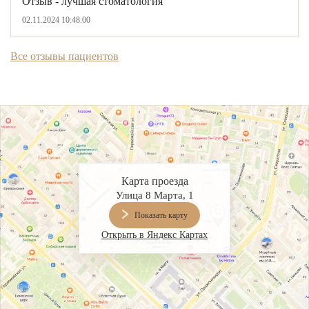
Отзыв - лучшая стоматология
ВИНИРЫ
02.11.2024 10:48:00
ПРОТЕЗИРОВАНИЕ
Все отзывы пациентов
Протезирование на имплантах
Функциональная диагностика
Металлокерамические коронки
Безметалловая керамика
Вкладки
Карта проезда
Улица 8 Марта, 1
Протезирование All-on-4
Показать карту
Съемные зубные протезы
Открыть в Яндекс Картах
Бюгельные протезы
Мостовидные протезы
УДАЛЕНИЕ ЗУБОВ