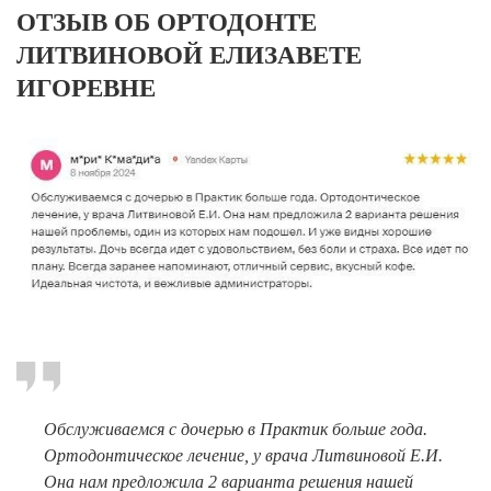
Брекеты на нижнюю челюсть
ОТЗЫВ ОБ ОРТОДОНТЕ
ЛИТВИНОВОЙ ЕЛИЗАВЕТЕ
Ортодонтия
ИГОРЕВНЕ
ЛЕЧЕНИЕ ДЕСЕН, ПАРАДОНТИТА
ЛЕЧЕНИЕ ЗУБОВ ПОД НАРКОЗОМ
ИМПЛАНТАЦИЯ ЗУБОВ
Одномоментная имплантация
Синус-лифтинг и костная пластика
Наращивание кости для имплантации
Имплантация верхней челюсти
Имплантационные системы Anthogyr
Обслуживаемся с дочерью в Практик больше года.
Импланты Dentium
Ортодонтическое лечение, у врача Литвиновой Е.И.
Она нам предложила 2 варианта решения нашей
Импланты Straumann