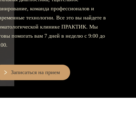
анирование, команда профессионалов и
Съемные зубные протезы
временные технологии. Все это вы найдете в
Бюгельные протезы
оматологической клинике ПРАКТИК. Мы
товы помогать вам 7 дней в неделю с 9:00 до
Мостовидные протезы
:00.
УДАЛЕНИЕ ЗУБОВ
Записаться на прием