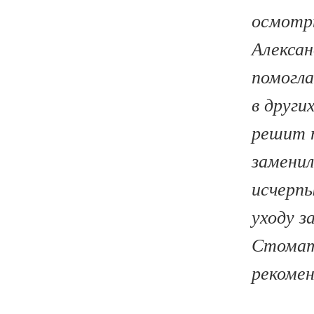
осмотр
Алексан
помогл
в други
решит т
заменил
исчерп
уходу з
Стомато
рекомен