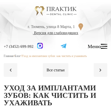
Перейти к содержанию
г. Тюмень, улица 8 Марта, 1
г. Тюмень, улица 8 Марта, 1
Версия для слабовидящих
Версия для слабовидящих
Меню
Меню
+7 (3452) 699-992
+7 (3452) 699-992
Главная
•
Блог
•
Уход за имплантами зубов: как чистить и ухаживать
УСЛУГИ
ЦЕНЫ
ВРАЧИ
ЛЕЧЕНИЕ ЗУБОВ
УХОД ЗА ИМПЛАНТАМИ
Лечение кариеса
ЗУБОВ: КАК ЧИСТИТЬ И
УХАЖИВАТЬ
Лечение высокой чувствительности зубов