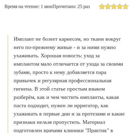
Лечение зубов за один день
Время на чтение: 1 мин
Прочитано: 25 раз
Лечение пульпита и периодонтита
Лечение пародонтита
Наращивание зуба
Имплант не болеет кариесом, но ткани вокруг
ИСПРАВЛЕНИЕ ПРИКУСА
него по-прежнему живые - и за ними нужно
ухаживать. Хорошая новость: уход за
Металлические брекеты
имплантом мало отличается от ухода за своими
Установка брекетов
зубами, просто к нему добавляется пара
Элайнеры
привычек и регулярная профессиональная
гигиена. В этой статье простым языком
Элайнеры ClearCorrect
разберём, как и чем чистить импланты, какая
Трейнеры и пластинки
паста подходит, нужен ли ирригатор, как
ухаживать в первые дни и за протезами и какие
Ретейнеры
признаки нельзя пропустить. Материал
Самолигирующие брекеты
подготовлен врачами клиники "Практик" в