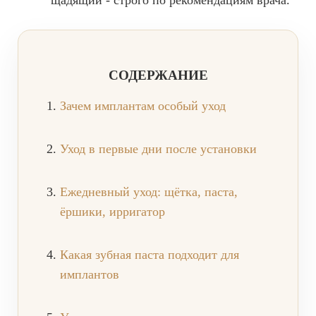
щадящий - строго по рекомендациям врача.
Имплантация одного зуба
Коронка на имплант
СОДЕРЖАНИЕ
Имплантация «Всё на 4х»
Зачем имплантам особый уход
Имплантация «Всё на 6-ти»
Удаление импланта зуба
Уход в первые дни после установки
Коронка на имплант
ЧИСТКА ЗУБОВ
Ежедневный уход: щётка, паста,
ёршики, ирригатор
Восстановление и реставрация зубов
Реставрация зубов
Какая зубная паста подходит для
Отбеливание зубов
имплантов
Эстетическая стоматология