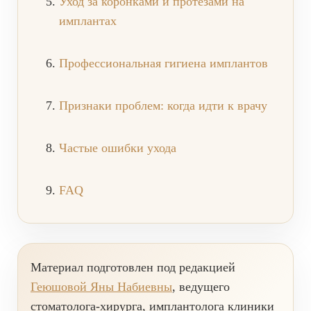
Уход за коронками и протезами на
ВИНИРЫ
имплантах
ПРОТЕЗИРОВАНИЕ
Профессиональная гигиена имплантов
Протезирование на имплантах
Функциональная диагностика
Признаки проблем: когда идти к врачу
Металлокерамические коронки
Безметалловая керамика
Частые ошибки ухода
Вкладки
FAQ
Протезирование All-on-4
Съемные зубные протезы
Бюгельные протезы
Материал подготовлен под редакцией
Мостовидные протезы
Геюшовой Яны Набиевны
, ведущего
УДАЛЕНИЕ ЗУБОВ
стоматолога-хирурга, имплантолога клиники