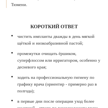
Брекеты на нижнюю челюсть
Тюмени.
Ортодонтия
ЛЕЧЕНИЕ ДЕСЕН, ПАРАДОНТИТА
КОРОТКИЙ ОТВЕТ
ЛЕЧЕНИЕ ЗУБОВ ПОД НАРКОЗОМ
чистить импланты дважды в день мягкой
щёткой и низкоабразивной пастой;
ИМПЛАНТАЦИЯ ЗУБОВ
Одномоментная имплантация
промежутки очищать ёршиком,
суперфлоссом или ирригатором, особенно у
Синус-лифтинг и костная пластика
десневого края;
Наращивание кости для имплантации
ходить на профессиональную гигиену по
Имплантация верхней челюсти
графику врача (ориентир - примерно раз в
Имплантационные системы Anthogyr
полгода);
Импланты Dentium
в первые дни после операции уход более
Импланты Straumann