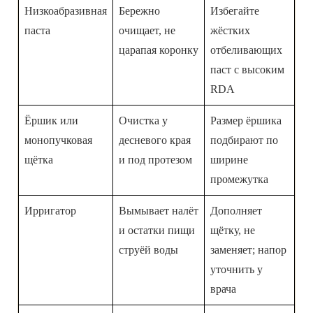
Низкоабразивная
Бережно
Избегайте
паста
очищает, не
жёстких
царапая коронку
отбеливающих
паст с высоким
RDA
Ёршик или
Очистка у
Размер ёршика
монопучковая
десневого края
подбирают по
щётка
и под протезом
ширине
промежутка
Ирригатор
Вымывает налёт
Дополняет
и остатки пищи
щётку, не
струёй воды
заменяет; напор
уточнить у
врача