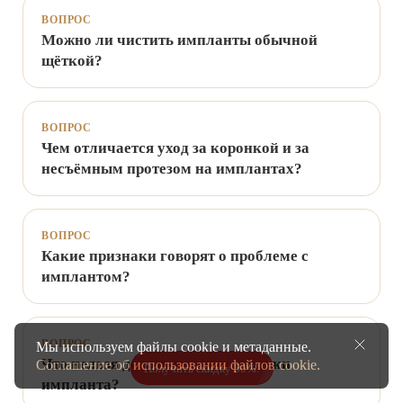
ВОПРОС
Можно ли чистить импланты обычной
щёткой?
ВОПРОС
Чем отличается уход за коронкой и за
несъёмным протезом на имплантах?
ВОПРОС
Какие признаки говорят о проблеме с
имплантом?
ВОПРОС
Мы используем файлы cookie и метаданные.
Что нельзя делать после установки
Соглашение об использовании файлов cookie.
Получить скидку 50%!
импланта?