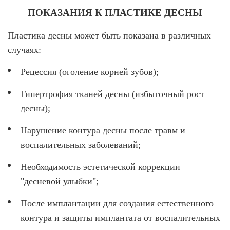
ВИНИРЫ
ПОКАЗАНИЯ К ПЛАСТИКЕ ДЕСНЫ
ПРОТЕЗИРОВАНИЕ
Пластика десны может быть показана в различных
Протезирование на имплантах
случаях:
Функциональная диагностика
Рецессия (оголение корней зубов);
Металлокерамические коронки
Гипертрофия тканей десны (избыточный рост
Безметалловая керамика
десны);
Вкладки
Нарушение контура десны после травм и
воспалительных заболеваний;
Протезирование All-on-4
Съемные зубные протезы
Необходимость эстетической коррекции
"десневой улыбки";
Бюгельные протезы
После
имплантации
для создания естественного
Мостовидные протезы
контура и защиты имплантата от воспалительных
УДАЛЕНИЕ ЗУБОВ