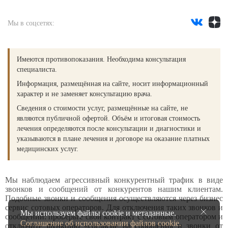
Мы в соцсетях:
Имеются противопоказания. Необходима консультация
специалиста.
Информация, размещённая на сайте, носит информационный
характер и не заменяет консультацию врача.
Сведения о стоимости услуг, размещённые на сайте, не
являются публичной офертой. Объём и итоговая стоимость
лечения определяются после консультации и диагностики и
указываются в плане лечения и договоре на оказание платных
медицинских услуг.
Мы наблюдаем агрессивный конкурентный трафик в виде
звонков и сообщений от конкурентов нашим клиентам.
Подобные звонки и сообщения осуществляются через бизнес
сервис сотовых операторов. Для отключения таких звонков и
Мы используем файлы cookie и метаданные.
сообщений: проверьте свой контракт с сотовым оператором и
Соглашение об использовании файлов cookie.
отключите функцию «согласие на сообщения и звонки от