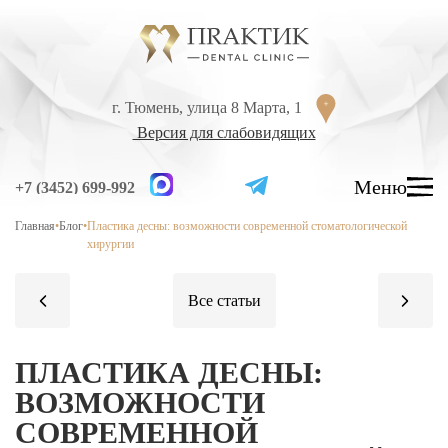
Перейти к содержанию
г. Тюмень, улица 8 Марта, 1
г. Тюмень, улица 8 Марта, 1
Версия для слабовидящих
Версия для слабовидящих
Меню
Меню
+7 (3452) 699-992
+7 (3452) 699-992
Главная
•
Блог
•
Пластика десны: возможности современной стоматологической
УСЛУГИ
хирургии
ЦЕНЫ
ВРАЧИ
ЛЕЧЕНИЕ ЗУБОВ
ПЛАСТИКА ДЕСНЫ:
Лечение кариеса
ВОЗМОЖНОСТИ
Лечение высокой чувствительности зубов
СОВРЕМЕННОЙ