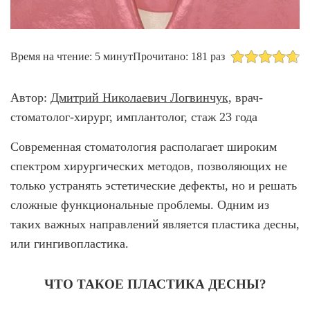
Брекеты на нижнюю челюсть
Ортодонтия
Время на чтение: 5 минут
Прочитано: 181 раз
ЛЕЧЕНИЕ ДЕСЕН, ПАРАДОНТИТА
ЛЕЧЕНИЕ ЗУБОВ ПОД НАРКОЗОМ
Автор:
Дмитрий Николаевич Логвинчук,
врач-
стоматолог-хирург, имплантолог, стаж 23 года
ИМПЛАНТАЦИЯ ЗУБОВ
Современная стоматология располагает широким
Одномоментная имплантация
спектром хирургических методов, позволяющих не
Синус-лифтинг и костная пластика
только устранять эстетические дефекты, но и решать
сложные функциональные проблемы. Одним из
Наращивание кости для имплантации
таких важных направлений является пластика десны,
Имплантация верхней челюсти
или гингивопластика.
Имплантационные системы Anthogyr
ЧТО ТАКОЕ ПЛАСТИКА ДЕСНЫ?
Импланты Dentium
Импланты Straumann