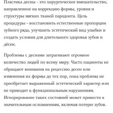
Пластика десны - это хирургическое вмешательство,
направленное на коррекцию формы, уровня и
Имплантация одного зуба
структуры мягких тканей пародонта. Цель
Коронка на имплант
процедуры - восстановить естественные пропорции
Имплантация «Всё на 4х»
зубного ряда, улучшить эстетический вид улыбки и
создать условия для длительного здоровья зубов и
Имплантация «Всё на 6-ти»
дёсен.
Удаление импланта зуба
Проблемы с деснами затрагивают огромное
Коронка на имплант
количество людей по всему миру. Часто пациенты не
ЧИСТКА ЗУБОВ
обращают внимания на рецессию десен или
изменения их формы до тех пор, пока проблема не
Восстановление и реставрация зубов
приобретает выраженный эстетический характер или
Реставрация зубов
не приводит к функциональным нарушениям.
Отбеливание зубов
Игнорирование таких состояний может привести к
значительным осложнениям, включая потерю зубов.
Эстетическая стоматология