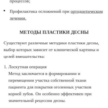
процессов;
О КЛИНИКЕ
Профилактика осложнений при
ортодонтическом
ТОВАРЫ
лечении.
КОНТАКТЫ
МЕТОДЫ ПЛАСТИКИ ДЕСНЫ
ОТЗЫВЫ
СТАТЬИ
Существуют различные методики пластики десны,
выбор которых зависит от клинической картины и
ВАКАНСИИ
целей вмешательства:
АКЦИИ
Лоскутная операция
ФОТОГАЛЕРЕЯ
Метод заключается в формировании и
ОФИЦИАЛЬНАЯ ИНФОРМАЦИЯ
перемещении участка собственной ткани
ОБОРУДОВАНИЕ
пациента для покрытия оголенных участков
корней зубов. Он особенно эффективен при
значительной рецессии десны.