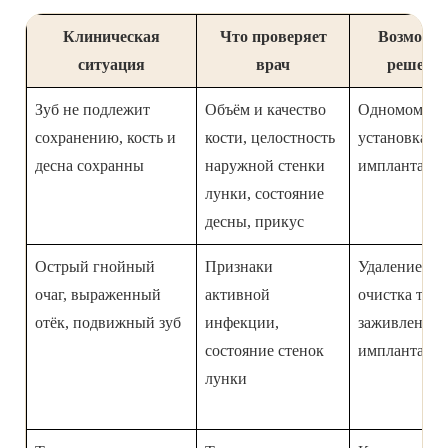
Клиническая
Что проверяет
Возможн
ситуация
врач
решени
Зуб не подлежит
Объём и качество
Одномомент
сохранению, кость и
кости, целостность
установка
десна сохранны
наружной стенки
имплантата
лунки, состояние
десны, прикус
Острый гнойный
Признаки
Удаление,
очаг, выраженный
активной
очистка ткан
отёк, подвижный зуб
инфекции,
заживление,
состояние стенок
имплантат п
лунки