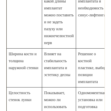
какой длины
имплантата и
имплантат
необходимость
можно поставить
синус-лифтинга
и не задеть
пазуху или
нижнечелюстной
нерв
Ширина кости и
Влияет на
Решение о
толщина
стабильность
костной
наружной стенки
имплантата и
пластике, выбор
эстетику десны
позиции
имплантата
Целостность
Показывает,
Одномоментная
стенок лунки
можно ли
установка или
использовать
подготовка