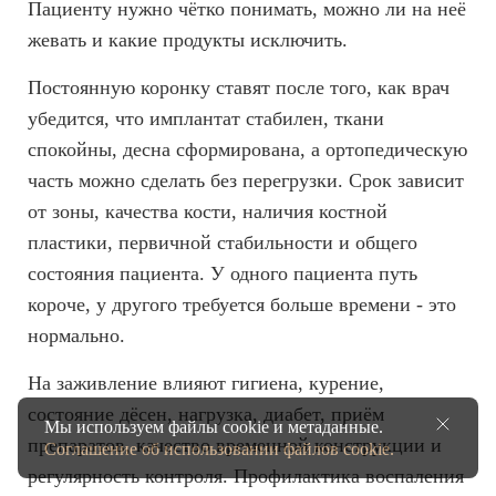
Пациенту нужно чётко понимать, можно ли на неё
жевать и какие продукты исключить.
Постоянную коронку ставят после того, как врач
убедится, что имплантат стабилен, ткани
спокойны, десна сформирована, а ортопедическую
часть можно сделать без перегрузки. Срок зависит
от зоны, качества кости, наличия костной
пластики, первичной стабильности и общего
состояния пациента. У одного пациента путь
короче, у другого требуется больше времени - это
нормально.
На заживление влияют гигиена, курение,
состояние дёсен, нагрузка, диабет, приём
Мы используем файлы cookie и метаданные.
препаратов, качество временной конструкции и
Соглашение об использовании файлов cookie.
регулярность контроля. Профилактика воспаления