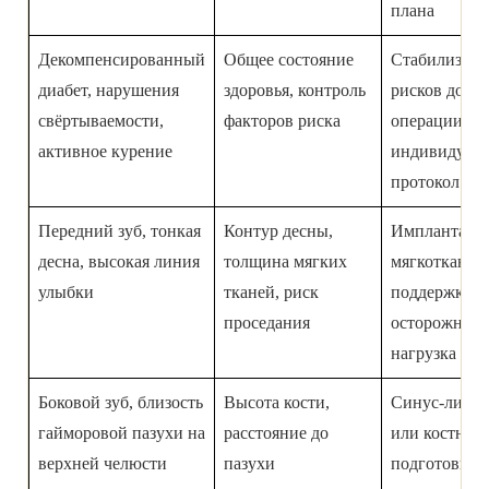
плана
Декомпенсированный
Общее состояние
Стабилизаци
диабет, нарушения
здоровья, контроль
рисков до
свёртываемости,
факторов риска
операции,
активное курение
индивидуал
протокол
Передний зуб, тонкая
Контур десны,
Имплантат с
десна, высокая линия
толщина мягких
мягкотканно
улыбки
тканей, риск
поддержкой,
проседания
осторожная
нагрузка
Боковой зуб, близость
Высота кости,
Синус-лифт
гайморовой пазухи на
расстояние до
или костная
верхней челюсти
пазухи
подготовка