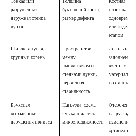
Тонкая или
Толщина
Костная
разрушенная
буккальной кости,
пластика
наружная стенка
размер дефекта
одновремен
лунки
или отдельн
этапом
Широкая лунка,
Пространство
Локальное
крупный корень
между
заполнение
имплантатом и
костным
стенками лунки,
материалом 
первичная
поэтапный п
стабильность
Бруксизм,
Нагрузка, схема
Отсроченная
выраженные
смыкания, риск
нагрузка,
нарушения прикуса
микроподвижности
изменение
ортопедичес