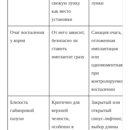
свежую лунку
лунки
как место
установки
Очаг воспаления
От него зависит,
Санация очага,
у корня
безопасно ли
отложенная
ставить
имплантация
имплантат сразу
или
одномоментная
при
контролируемом
воспалении
Близость
Критично для
Закрытый или
гайморовой
верхней
открытый
пазухи
челюсти,
синус-лифтинг,
особенно в
выбор длины