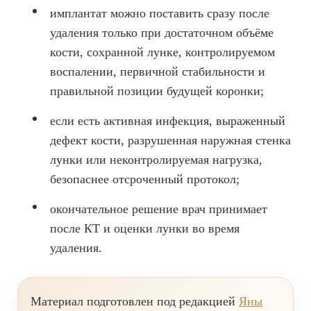
Брекеты на нижнюю челюсть
имплантат можно поставить сразу после
удаления только при достаточном объёме
Ортодонтия
кости, сохранной лунке, контролируемом
ЛЕЧЕНИЕ ДЕСЕН, ПАРАДОНТИТА
воспалении, первичной стабильности и
правильной позиции будущей коронки;
ЛЕЧЕНИЕ ЗУБОВ ПОД НАРКОЗОМ
если есть активная инфекция, выраженный
ИМПЛАНТАЦИЯ ЗУБОВ
дефект кости, разрушенная наружная стенка
Одномоментная имплантация
лунки или неконтролируемая нагрузка,
безопаснее отсроченный протокол;
Синус-лифтинг и костная пластика
Наращивание кости для имплантации
окончательное решение врач принимает
после КТ и оценки лунки во время
Имплантация верхней челюсти
удаления.
Имплантационные системы Anthogyr
Импланты Dentium
Материал подготовлен под редакцией
Яны
Импланты Straumann