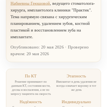
Набиевны Геюшовой
, ведущего стоматолога-
Имплантация одного зуба
хирурга, имплантолога клиники "Практик".
Тема напрямую связана с хирургическим
Коронка на имплант
планированием, удалением зубов, костной
Имплантация «Всё на 4х»
пластикой и восстановлением зуба на
Имплантация «Всё на 6-ти»
имплантате.
Удаление импланта зуба
Опубликовано: 20 мая 2026 · Проверено
врачом: 20 мая 2026
Коронка на имплант
ЧИСТКА ЗУБОВ
Восстановление и реставрация зубов
По КТ
Этапность
Реставрация зубов
Решение принимают по
Имплантат в день удаления не
данным КТ, состояния кости,
всегда означает коронку в тот
десны и воспаления, а не по
же день
Отбеливание зубов
запросу пациента на скорость
Эстетическая стоматология
Надёжность
Индивидуально