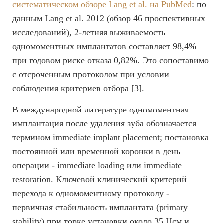
систематическом обзоре Lang et al. на PubMed
: по
данным Lang et al. 2012 (обзор 46 проспективных
исследований), 2-летняя выживаемость
одномоментных имплантатов составляет 98,4%
при годовом риске отказа 0,82%. Это сопоставимо
с отсроченным протоколом при условии
соблюдения критериев отбора [3].
В международной литературе одномоментная
имплантация после удаления зуба обозначается
термином immediate implant placement; постановка
постоянной или временной коронки в день
операции - immediate loading или immediate
restoration. Ключевой клинический критерий
перехода к одномоментному протоколу -
первичная стабильность имплантата (primary
stability) при торке установки около 35 Нсм и