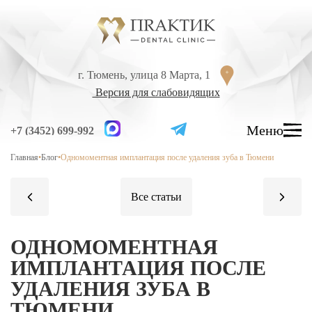
Перейти к содержанию
г. Тюмень, улица 8 Марта, 1
г. Тюмень, улица 8 Марта, 1
Версия для слабовидящих
Версия для слабовидящих
Меню
Меню
+7 (3452) 699-992
+7 (3452) 699-992
Главная
•
Блог
•
Одномоментная имплантация после удаления зуба в Тюмени
УСЛУГИ
ЦЕНЫ
ВРАЧИ
ЛЕЧЕНИЕ ЗУБОВ
ОДНОМОМЕНТНАЯ
Лечение кариеса
ИМПЛАНТАЦИЯ ПОСЛЕ
УДАЛЕНИЯ ЗУБА В
Лечение высокой чувствительности зубов
ТЮМЕНИ