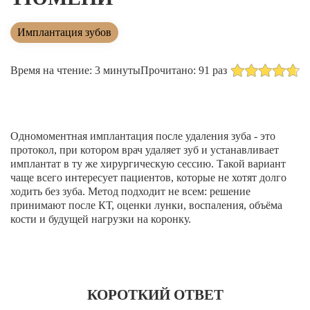
Лечение зубов за один день
Лечение пульпита и периодонтита
Имплантация зубов
Лечение пародонтита
Время на чтение: 3 минуты
Прочитано: 91 раз
Наращивание зуба
ИСПРАВЛЕНИЕ ПРИКУСА
Металлические брекеты
Одномоментная имплантация после удаления зуба - это
протокол, при котором врач удаляет зуб и устанавливает
Установка брекетов
имплантат в ту же хирургическую сессию. Такой вариант
чаще всего интересует пациентов, которые не хотят долго
Элайнеры
ходить без зуба. Метод подходит не всем: решение
принимают после КТ, оценки лунки, воспаления, объёма
Элайнеры ClearCorrect
кости и будущей нагрузки на коронку.
Трейнеры и пластинки
Ретейнеры
КОРОТКИЙ ОТВЕТ
Самолигирующие брекеты