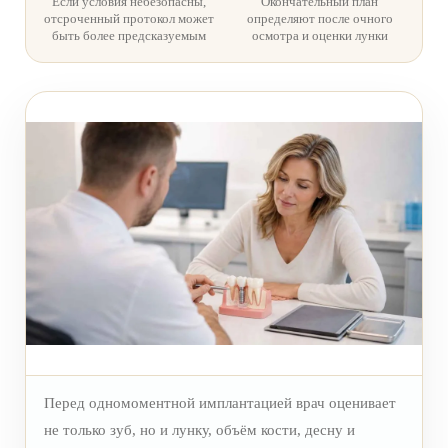
Если условия небезопасны,
Окончательный план
ВИНИРЫ
отсроченный протокол может
определяют после очного
быть более предсказуемым
осмотра и оценки лунки
ПРОТЕЗИРОВАНИЕ
Протезирование на имплантах
Функциональная диагностика
Металлокерамические коронки
Безметалловая керамика
Вкладки
Протезирование All-on-4
Съемные зубные протезы
Бюгельные протезы
Мостовидные протезы
Перед одномоментной имплантацией врач оценивает
не только зуб, но и лунку, объём кости, десну и
УДАЛЕНИЕ ЗУБОВ