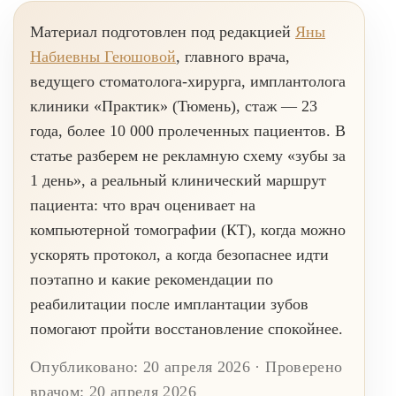
Брекеты на нижнюю челюсть
Материал подготовлен под редакцией
Яны
Ортодонтия
Набиевны Геюшовой
, главного врача,
ЛЕЧЕНИЕ ДЕСЕН, ПАРАДОНТИТА
ведущего стоматолога-хирурга, имплантолога
клиники «Практик» (Тюмень), стаж — 23
ЛЕЧЕНИЕ ЗУБОВ ПОД НАРКОЗОМ
года, более 10 000 пролеченных пациентов. В
статье разберем не рекламную схему «зубы за
ИМПЛАНТАЦИЯ ЗУБОВ
1 день», а реальный клинический маршрут
Одномоментная имплантация
пациента: что врач оценивает на
компьютерной томографии (КТ), когда можно
Синус-лифтинг и костная пластика
ускорять протокол, а когда безопаснее идти
Наращивание кости для имплантации
поэтапно и какие рекомендации по
Имплантация верхней челюсти
реабилитации после имплантации зубов
помогают пройти восстановление спокойнее.
Имплантационные системы Anthogyr
Импланты Dentium
Опубликовано: 20 апреля 2026 · Проверено
врачом: 20 апреля 2026
Импланты Straumann