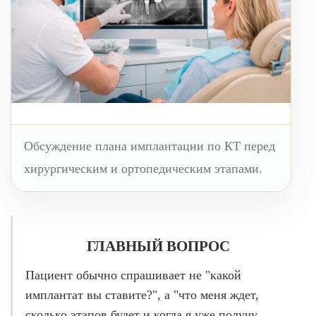
ВИНИРЫ
ПРОТЕЗИРОВАНИЕ
Протезирование на имплантах
Функциональная диагностика
Металлокерамические коронки
Обсуждение плана имплантации по КТ перед
Безметалловая керамика
хирургическим и ортопедическим этапами.
Вкладки
Протезирование All-on-4
Съемные зубные протезы
ГЛАВНЫЙ ВОПРОС
Бюгельные протезы
Пациент обычно спрашивает не "какой
Мостовидные протезы
имплантат вы ставите?", а "что меня ждет,
УДАЛЕНИЕ ЗУБОВ
сколько этапов будет и когда я уже получу