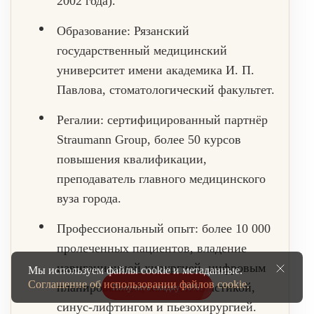
2002 года).
Образование:
Рязанский
государственный медицинский
университет имени академика И. П.
Павлова, стоматологический факультет.
Регалии:
сертифицированный партнёр
Straumann Group, более 50 курсов
повышения квалификации,
преподаватель главного медицинского
вуза города.
Профессиональный опыт:
более 10 000
пролеченных пациентов, владение
навигационной хирургией, цифровым
Мы используем файлы cookie и метаданные.
Соглашение об использовании файлов cookie.
планированием, костной пластикой,
Получить скидку 50%!
синус-лифтингом и пьезохирургией.