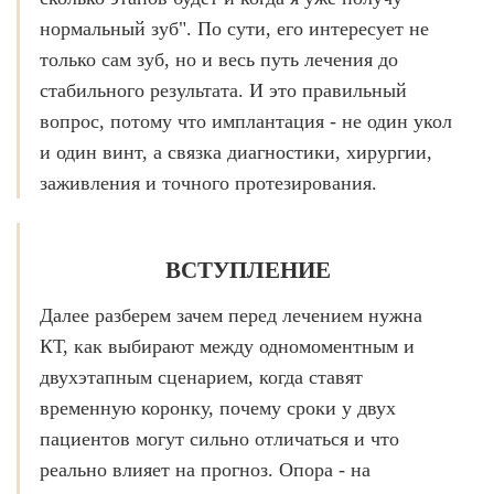
нормальный зуб". По сути, его интересует не
О КЛИНИКЕ
только сам зуб, но и весь путь лечения до
ТОВАРЫ
стабильного результата. И это правильный
КОНТАКТЫ
вопрос, потому что имплантация - не один укол
ОТЗЫВЫ
и один винт, а связка диагностики, хирургии,
заживления и точного протезирования.
СТАТЬИ
ВАКАНСИИ
ВСТУПЛЕНИЕ
АКЦИИ
ФОТОГАЛЕРЕЯ
Далее разберем зачем перед лечением нужна
ОФИЦИАЛЬНАЯ ИНФОРМАЦИЯ
КТ, как выбирают между одномоментным и
двухэтапным сценарием, когда ставят
ОБОРУДОВАНИЕ
временную коронку, почему сроки у двух
пациентов могут сильно отличаться и что
реально влияет на прогноз. Опора - на