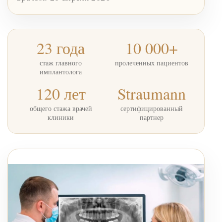
Имплантация одного зуба
Коронка на имплант
23 года
10 000+
Имплантация «Всё на 4х»
стаж главного
пролеченных пациентов
имплантолога
Имплантация «Всё на 6-ти»
120 лет
Straumann
Удаление импланта зуба
общего стажа врачей
сертифицированный
Коронка на имплант
клиники
партнер
ЧИСТКА ЗУБОВ
Восстановление и реставрация зубов
Реставрация зубов
Отбеливание зубов
Эстетическая стоматология