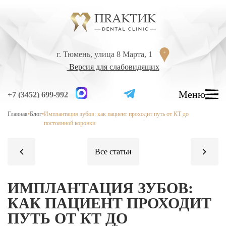
Перейти к содержанию
г. Тюмень, улица 8 Марта, 1
г. Тюмень, улица 8 Марта, 1
Версия для слабовидящих
Версия для слабовидящих
Меню
Меню
+7 (3452) 699-992
+7 (3452) 699-992
Главная
•
Блог
•
Имплантация зубов: как пациент проходит путь от КТ до
УСЛУГИ
постоянной коронки
ЦЕНЫ
ВРАЧИ
ЛЕЧЕНИЕ ЗУБОВ
ИМПЛАНТАЦИЯ ЗУБОВ:
Лечение кариеса
КАК ПАЦИЕНТ ПРОХОДИТ
Лечение высокой чувствительности зубов
ПУТЬ ОТ КТ ДО