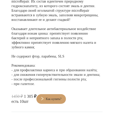
microRepair. Их состав идентичен природному
Брекеты на нижнюю челюсть
гидроксиапатиту, из которого состоят эмаль и дентин.
Благодаря своей игольчатой структуре microRepair
Ортодонтия
встраиваются в зубную эмаль, заполняя микротрещины,
восстанавливают ее и делают гладкой!
ЛЕЧЕНИЕ ДЕСЕН, ПАРАДОНТИТА
Оказывает длительное антибактериальное воздействие
благодаря ионам цинка: препятствует появлению
ЛЕЧЕНИЕ ЗУБОВ ПОД НАРКОЗОМ
бактерий и неприятного запаха в полости рта;
эффективно препятствует появлению мягкого налета и
ИМПЛАНТАЦИЯ ЗУБОВ
зубного камня;
Одномоментная имплантация
Не содержит фтор, парабены, SLS
Синус-лифтинг и костная пластика
Рекомендована:
- для профилактики кариеса и при образовании налёта;
- для снижения гиперчувствительности эмали и дентина;
Наращивание кости для имплантации
- после профессиональной гигиены полости рта;
- при галитозе.
Имплантация верхней челюсти
Имплантационные системы Anthogyr
1450 ₽
1 305
₽
Как купить?
есть 10шт
Импланты Dentium
Импланты Straumann