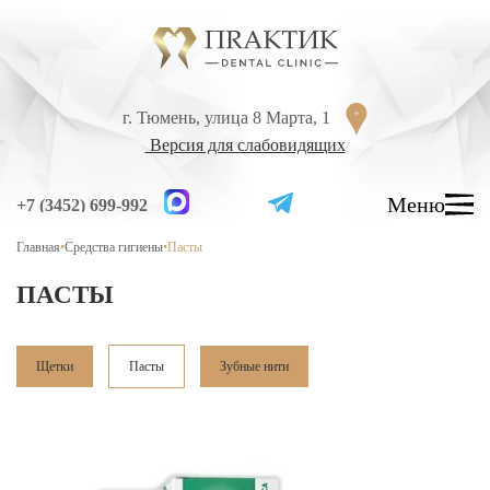
Перейти к содержанию
г. Тюмень, улица 8 Марта, 1
г. Тюмень, улица 8 Марта, 1
Версия для слабовидящих
Версия для слабовидящих
Меню
Меню
+7 (3452) 699-992
+7 (3452) 699-992
Главная
•
Средства гигиены
•
Пасты
УСЛУГИ
ЦЕНЫ
ПАСТЫ
ВРАЧИ
ЛЕЧЕНИЕ ЗУБОВ
Щетки
Пасты
Зубные нити
Лечение кариеса
Лечение высокой чувствительности зубов