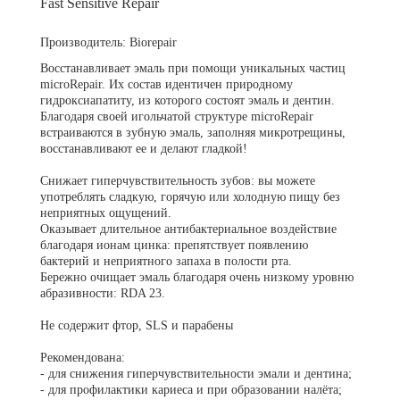
Fast Sensitive Repair
ВИНИРЫ
Производитель:
Biorepair
ПРОТЕЗИРОВАНИЕ
Восстанавливает эмаль при помощи уникальных частиц
Протезирование на имплантах
microRepair. Их состав идентичен природному
гидроксиапатиту, из которого состоят эмаль и дентин.
Благодаря своей игольчатой структуре microRepair
Функциональная диагностика
встраиваются в зубную эмаль, заполняя микротрещины,
восстанавливают ее и делают гладкой!
Металлокерамические коронки
Снижает гиперчувствительность зубов: вы можете
Безметалловая керамика
употреблять сладкую, горячую или холодную пищу без
неприятных ощущений.
Вкладки
Оказывает длительное антибактериальное воздействие
благодаря ионам цинка: препятствует появлению
Протезирование All-on-4
бактерий и неприятного запаха в полости рта.
Бережно очищает эмаль благодаря очень низкому уровню
Съемные зубные протезы
абразивности: RDA 23.
Бюгельные протезы
Не содержит фтор, SLS и парабены
Мостовидные протезы
Рекомендована:
- для снижения гиперчувствительности эмали и дентина;
УДАЛЕНИЕ ЗУБОВ
- для профилактики кариеса и при образовании налёта;