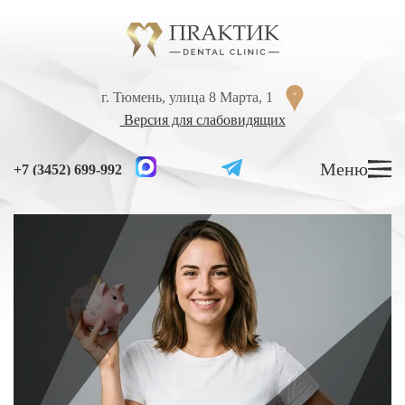
Перейти к содержанию
г. Тюмень, улица 8 Марта, 1
г. Тюмень, улица 8 Марта, 1
Версия для слабовидящих
Версия для слабовидящих
Меню
Меню
+7 (3452) 699-992
+7 (3452) 699-992
УСЛУГИ
ЦЕНЫ
ВРАЧИ
ЛЕЧЕНИЕ ЗУБОВ
Лечение кариеса
Лечение высокой чувствительности зубов