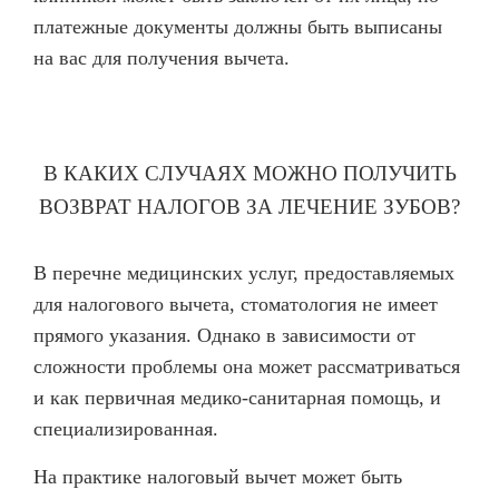
платежные документы должны быть выписаны
Имплантация одного зуба
на вас для получения вычета.
Коронка на имплант
Имплантация «Всё на 4х»
Имплантация «Всё на 6-ти»
В КАКИХ СЛУЧАЯХ МОЖНО ПОЛУЧИТЬ
ВОЗВРАТ НАЛОГОВ ЗА ЛЕЧЕНИЕ ЗУБОВ?
Удаление импланта зуба
Коронка на имплант
В перечне медицинских услуг, предоставляемых
ЧИСТКА ЗУБОВ
для налогового вычета, стоматология не имеет
прямого указания. Однако в зависимости от
Восстановление и реставрация зубов
сложности проблемы она может рассматриваться
Реставрация зубов
и как первичная медико-санитарная помощь, и
Отбеливание зубов
специализированная.
Эстетическая стоматология
На практике налоговый вычет может быть