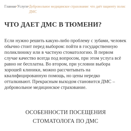
Брекеты на нижнюю челюсть
Главная
•
Услуги
•
Добровольное медицинское страхование: что даёт пациенту полис
ДМС
Ортодонтия
ЧТО ДАЕТ ДМС В ТЮМЕНИ?
ЛЕЧЕНИЕ ДЕСЕН, ПАРАДОНТИТА
ЛЕЧЕНИЕ ЗУБОВ ПОД НАРКОЗОМ
Если нужно решить какую-либо проблему с зубами, человек
обычно стоит перед выбором: пойти в государственную
поликлинику или в частную стоматологию. В первом
ИМПЛАНТАЦИЯ ЗУБОВ
случае качество всегда под вопросом, при этом услуга всё
равно не бесплатна. Во втором, при условии выбора
Одномоментная имплантация
хорошей клиники, можно рассчитывать на
Синус-лифтинг и костная пластика
квалифицированную помощь, но цены нередко
отталкивают. Прекрасным выходом становится ДМС –
Наращивание кости для имплантации
добровольное медицинское страхование.
Имплантация верхней челюсти
Имплантационные системы Anthogyr
ОСОБЕННОСТИ ПОСЕЩЕНИЯ
Импланты Dentium
СТОМАТОЛОГА ПО ДМС
Импланты Straumann