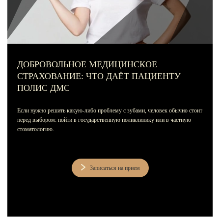
Лечение зубов за один день
Лечение пульпита и периодонтита
Лечение пародонтита
Наращивание зуба
ДОБРОВОЛЬНОЕ МЕДИЦИНСКОЕ
СТРАХОВАНИЕ: ЧТО ДАЁТ ПАЦИЕНТУ
ИСПРАВЛЕНИЕ ПРИКУСА
ПОЛИС ДМС
Металлические брекеты
Если нужно решить какую-либо проблему с зубами, человек обычно стоит
Установка брекетов
перед выбором: пойти в государственную поликлинику или в частную
стоматологию.
Элайнеры
Элайнеры ClearCorrect
Записаться на прием
Трейнеры и пластинки
Ретейнеры
Самолигирующие брекеты