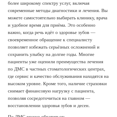
ВИНИРЫ
более широкому спектру услуг, включая
современные методы диагностики и лечения. Вы
ПРОТЕЗИРОВАНИЕ
можете самостоятельно выбирать клинику, врача
Протезирование на имплантах
и удобное время для приёма. Это особенно
важно, когда речь идёт о здоровье зубов —
Функциональная диагностика
своевременное обращение к специалисту
Металлокерамические коронки
позволяет избежать серьёзных осложнений и
сохранить улыбку на долгие годы. Многие
Безметалловая керамика
пациенты уже оценили преимущества лечения
Вкладки
по ДМС в частных стоматологических центрах,
Протезирование All-on-4
где сервис и качество обслуживания находятся на
высоком уровне. Кроме того, наличие страховки
Съемные зубные протезы
снимает финансовую нагрузку с пациента,
Бюгельные протезы
позволяя сосредоточиться на главном —
Мостовидные протезы
восстановлении здоровья зубов и десен.
УДАЛЕНИЕ ЗУБОВ
По ДМС можно обратиться: