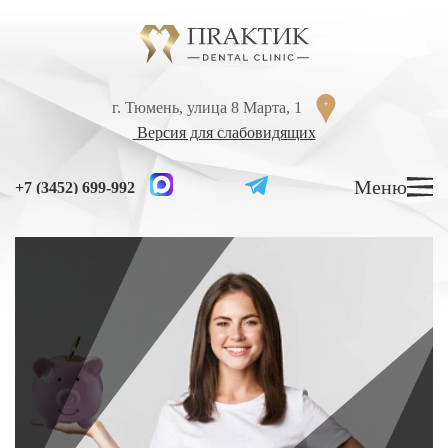
Перейти к содержанию
г. Тюмень, улица 8 Марта, 1
г. Тюмень, улица 8 Марта, 1
Версия для слабовидящих
Версия для слабовидящих
Меню
Меню
+7 (3452) 699-992
+7 (3452) 699-992
УСЛУГИ
ЦЕНЫ
ВРАЧИ
ЛЕЧЕНИЕ ЗУБОВ
Лечение кариеса
Лечение высокой чувствительности зубов