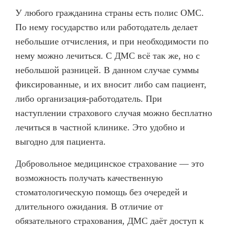
У любого гражданина страны есть полис ОМС.
Имплантация одного зуба
По нему государство или работодатель делает
Коронка на имплант
небольшие отчисления, и при необходимости по
нему можно лечиться. С ДМС всё так же, но с
Имплантация «Всё на 4х»
небольшой разницей. В данном случае суммы
Имплантация «Всё на 6-ти»
фиксированные, и их вносит либо сам пациент,
Удаление импланта зуба
либо организация-работодатель. При
наступлении страхового случая можно бесплатно
Коронка на имплант
лечиться в частной клинике. Это удобно и
ЧИСТКА ЗУБОВ
выгодно для пациента.
Восстановление и реставрация зубов
Добровольное медицинское страхование — это
Реставрация зубов
возможность получать качественную
стоматологическую помощь без очередей и
Отбеливание зубов
длительного ожидания. В отличие от
Эстетическая стоматология
обязательного страхования, ДМС даёт доступ к